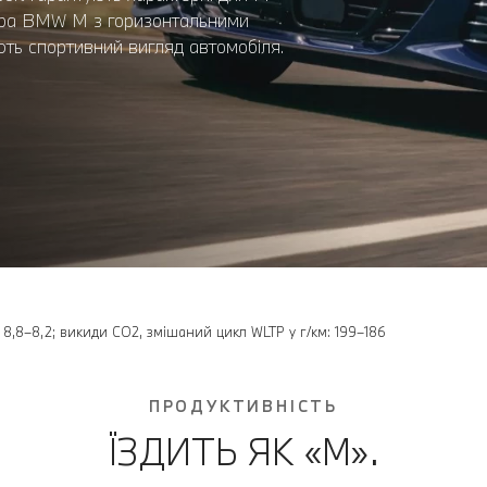
атора BMW M з горизонтальними
ють спортивний вигляд автомобіля.
: 8,8–8,2; викиди CO2, змішаний цикл WLTP у г/км: 199–186
ПРОДУКТИВНІСТЬ
ЇЗДИТЬ ЯК «М».