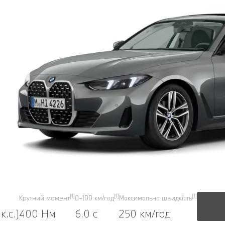
[1]
[1]
[1]
Крутний момент
0–100 км/год
Максимальна швидкість
к.с.)
400 Нм
6.0 с
250 км/год