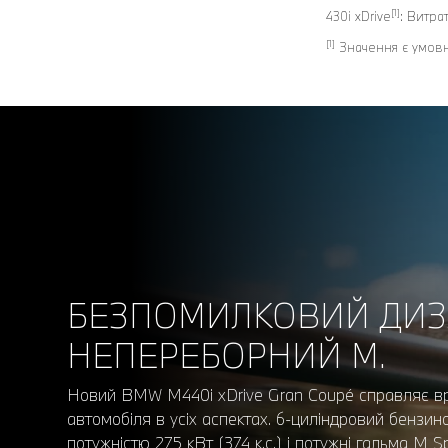
[1]
430i xDrive
: Витра
[1]
Значення є умовни
БЕЗПОМИЛКОВИЙ ДИЗ
НЕПЕРЕБОРНИЙ М.
Новий BMW M440i xDrive Gran Coupé справляє в
автомобіля в усіх аспектах. 6-циліндровий бензи
потужністю 275 кВт (374 к.с.) і потужні гальма M 