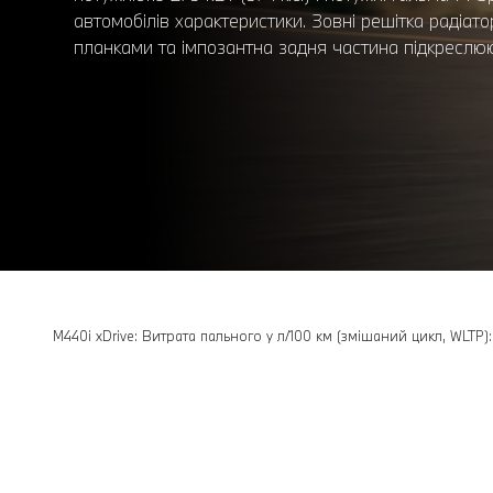
автомобілів характеристики. Зовні решітка раді
планками та імпозантна задня частина підкреслю
M440i xDrive: Витрата пального у л/100 км (змішаний цикл, WLTP)