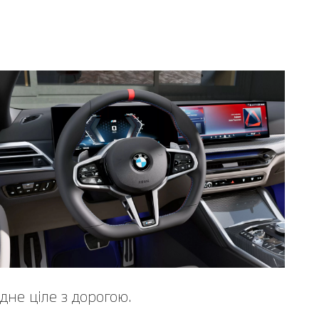
дне ціле з дорогою.