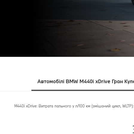
Автомобілі BMW M440i xDrive Гран Куп
M440i xDrive: Витрата пального у л/100 км (змішаний цикл, WLTP)