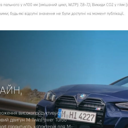
та пального у л/100 км (змішаний цикл, WLTP): 7,8–7,1; Викиди CO2 у г/км (
ми; будь-які відсутні значення не були доступні на момент публікації.
АЙН,
раження високопродуктивного
новий двигун M TwinPower Turbo
Sport гарантують характерні для M-