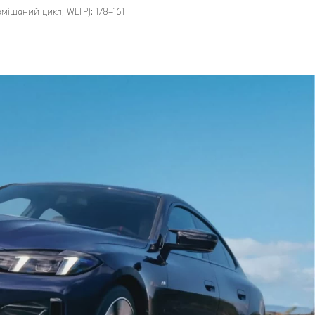
змішаний цикл, WLTP): 178–161