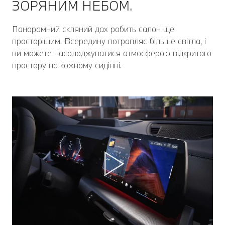
ЗОРЯНИМ НЕБОМ.
Панорамний скляний дах робить салон ще
просторішим. Всередину потрапляє більше світла, і
ви можете насолоджуватися атмосферою відкритого
простору на кожному сидінні.