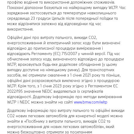
профілю водіння та використання допоміжних споживачів.
Показані діапазони базуються на найкращому випадку WLTP. Час
заряджання застосовується до температури навколишнього
середовища 23 градуси Цельсія після попередньої поїздки та
може відрізнятися залежно від відповедінки під час
використання.
Офіційні дані про витрату пального, викиди CO2,
енергоспоживання й електричний запас ходу були визначені
відповідно до приписаної процедури вимірювання і
відповідають Регламенту (ЄС) 715/2007 у чинній версії. Під час
обчислення запасу ходу, визначеного відповідно до процедури
WLTP, враховується будь-яке додаткове обладнання (у цьому
випадку доступне на німецькому ринку). Для транспортних
засобів, які отримали схвалення з 1 січня 2021 року та пізніше,
офіційні дані розраховуються виключно згідно з процедурою
WLTP. Крім того, з 1 січня 2023 року згідно з Регламентом ЄС
2022/195 значення NEDC видаляються із сертифікатів
відповідності. Додаткову інформацію про методи вимірювання
WLTP і NEDC можна знайти на сайті
www.bmw.com/wltp
Додаткову інформацію про витрату пального та офіційні викиди
CO2 нових легкових автомобілів для конкретної моделі можна
знайти в «Посібнику з витрати пального, викидів CO2 та
енергоспоживання для нових легкових автомобілів», який
можна безкоштовно отримати за посиланням