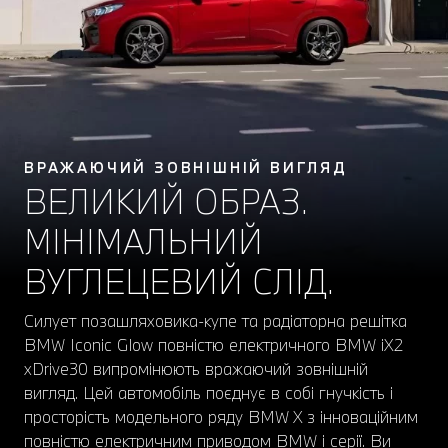
ВРАЖАЮЧИЙ ЗОВНІШНІЙ ВИГЛЯД
ВЕЛИКИЙ ОБРАЗ.
МІНІМАЛЬНИЙ
ВУГЛЕЦЕВИЙ СЛІД.
Силует позашляховика-купе та радіаторна решітка
BMW Iconic Glow повністю електричного BMW iX2
xDrive30 випромінюють вражаючий зовнішній
вигляд. Цей автомобіль поєднує в собі гнучкість і
просторість модельного ряду BMW X з інноваційним
повністю електричним приводом BMW i серії. Ви