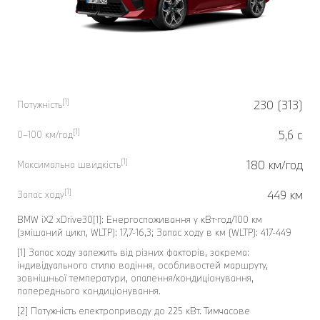
[1]
230 (313)
Потужність
[1]
5,6 с
0–100 км/год
[1]
180 км/год
Максимальна швидкість
[1]
449 км
Запас ходу
BMW iX2 xDrive30[1]: Енергоспоживання у кВт⋅год/100 км
(змішаний цикл, WLTP): 17,7-16,3; Запас ходу в км (WLTP): 417-449
[1] Запас ходу залежить від різних факторів, зокрема:
індивідуального стилю водіння, особливостей маршруту,
зовнішньої температури, опалення/кондиціонування,
попереднього кондиціонування.
[2] Потужність електроприводу до 225 кВт. Тимчасове