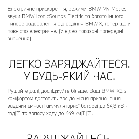
Електричне прискорення, режими BMW My Modes,
звуки BMW IconicSounds Electric та багато іншого:
Типове задоволення від водіння BMW X, тепер ще й
повністю електричне. (У відео показані попередні
значення).
ЛЕГКО ЗАРЯДЖАЙТЕСЯ.
У БУДЬ-ЯКИЙ ЧАС.
Рушайте далі, досліджуйте більше. Ваш BMW iX2 з
комфортом доставить вас до місця призначення
завдяки ємності акумуляторної батареї до 64,8 кВт-
год[2] та запасу ходу до 449 км[1][2].
ЗАРЯДЖАЙТЕСЬ.