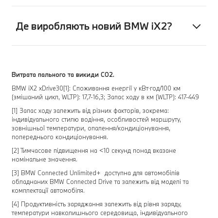
Де виробляють новий BMW iX2?
Витрата пального та викиди CO2.
BMW iX2 xDrive30[1]: Споживання енергії у кВт⋅год/100 км
(змішаний цикл, WLTP): 17,7-16,3; Запас ходу в км (WLTP): 417-449
[1] Запас ходу залежить від різних факторів, зокрема:
індивідуального стилю водіння, особливостей маршруту,
зовнішньої температури, опалення/кондиціонування,
попереднього кондиціонування.
[2] Тимчасове підвищення на <10 секунд понад вказане
номінальне значення.
[3] BMW Connected Unlimited+ доступна для автомобілів
обладнаних BMW Connected Drive та залежить від моделі та
комплектації автомобіля.
[4] Продуктивність заряджання залежить від рівня заряду,
температури навколишнього середовища, індивідуального