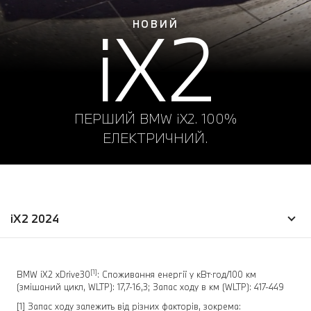
iX2
НОВИЙ
ПЕРШИЙ BMW iX2. 100%
ЕЛЕКТРИЧНИЙ.
iX2 2024
[1]
BMW iX2 xDrive30
: Споживання енергії у кВт⋅год/100 км
(змішаний цикл, WLTP): 17,7-16,3; Запас ходу в км (WLTP): 417-449
[1] Запас ходу залежить від різних факторів, зокрема: