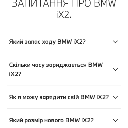
ЗАПИТАННЯ ПРО BMW
або отримати консультацію та
рекомендації по необхідному
іX2.
обслуговуванню. А потім
насолоджуватися спокоєм,
продовжуючи поїздку.
Який запас ходу BMW iX2?
Скільки часу заряджається BMW
iX2?
Як я можу зарядити свій BMW iX2?
Який розмір нового BMW iX2?