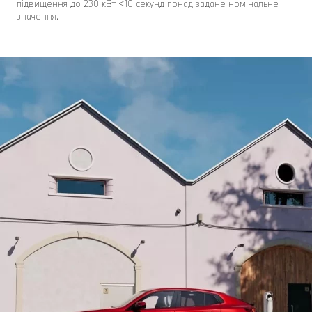
підвищення до 230 кВт <10 секунд понад задане номінальне
значення.