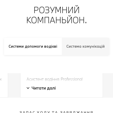
РОЗУМНИЙ
КОМПАНЬЙОН.
Системи допомоги водієві
Система комунікацій
Завжди в правильній смузі і на
правильній дистанції.
х
Асистент водіння Professional
Завжди в правильній смузі і на
безпечно утримує ваш автомобіль у
Читати далі
правильній дистанції.
поточній смузі руху та на потрібній
відстані на швидкості до 210 км/год.
Це дуже важлива перевага,
особливо в умовах
ЗАПАС ХОДУ ТА ЗАРЯДЖАННЯ