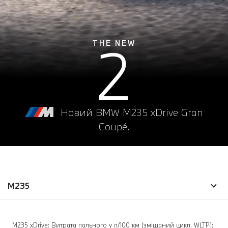
2
THE NEW
Новий BMW M235 xDrive Gran
Coupé.
M235
M235 xDrive: Витрата пального у л/100 км (змішаний цикл, WLTP):