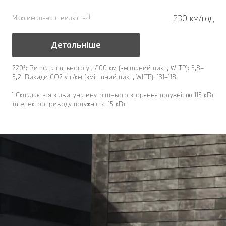
[1]
230 км/год
Максимальна швидкість
Детальніше
220²: Витрата пального у л/100 км (змішаний цикл, WLTP): 5,8–
5,2; Викиди CO2 у г/км (змішаний цикл, WLTP): 131–118
¹ Складається з двигуна внутрішнього згоряння потужністю 115 кВт
та електроприводу потужністю 15 кВт.