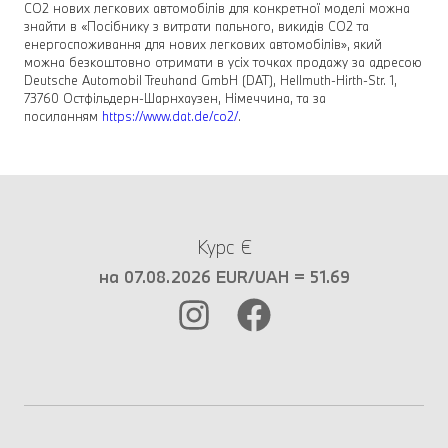
CO2 нових легкових автомобілів для конкретної моделі можна
знайти в «Посібнику з витрати пального, викидів CO2 та
енергоспоживання для нових легкових автомобілів», який
можна безкоштовно отримати в усіх точках продажу за адресою
Deutsche Automobil Treuhand GmbH (DAT), Hellmuth-Hirth-Str. 1,
73760 Остфільдерн-Шарнхаузен, Німеччина, та за
посиланням
https://www.dat.de/co2/
.
Курс €
на 07.08.2026 EUR/UAH = 51.69