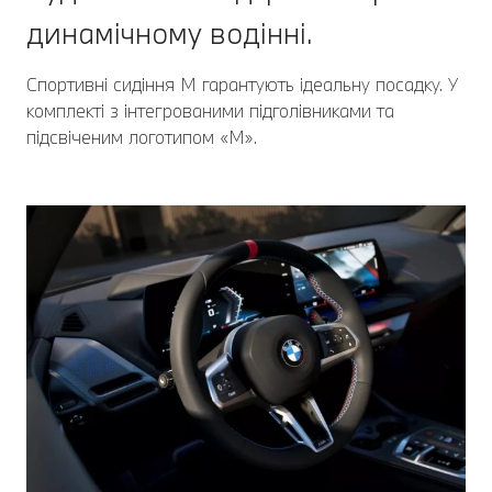
динамічному водінні.
Спортивні сидіння M гарантують ідеальну посадку. У
комплекті з інтегрованими підголівниками та
підсвіченим логотипом «M».