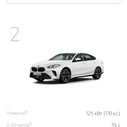
2
[1]
125 кВт (170 к.с)
Потужність
[1]
7.9 с
0–100 км/год