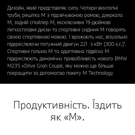
Дизайн, який представляє силу. Чотири вихлопні
труби, решітка M з підсвічуваною рамою, дзеркала
M, задній спойлер M, ексклюзивні 19-дюймові
легкосплавні диски та спортивні сидіння М говорять
своєю спортивною мовою. І вражають нас, візуально
підкреслюючи потужний двигун 221 з кВт (300 к.с.)¹.
Спортивні гальма M та адаптивна підвіска M
підкреслюють динамічну привабливість нового BMW
M235 xDrive Gran Coupé, яку можна ще більше
покращити за допомогою пакету M Technology.
Продуктивність. Їздить
як «М».