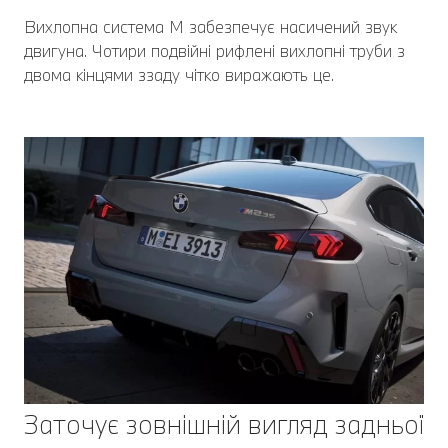
Вихлопна система M забезпечує насичений звук
двигуна. Чотири подвійні рифлені вихлопні труби з
двома кінцями ззаду чітко виражають це.
Заточує зовнішній вигляд задньої