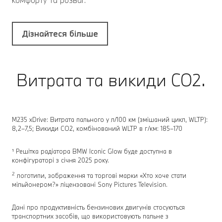
Дізнайтеся більше
Витрата та викиди CO2.
M235 xDrive: Витрата пального у л/100 км (змішаний цикл, WLTP):
8,2–7,5; Викиди CO2, комбінований WLTP в г/км: 185–170
¹ Решітка радіатора BMW Iconic Glow буде доступна в
конфігураторі з січня 2025 року.
2
логотипи, зображення та торгові марки «Хто хоче стати
мільйонером?» ліцензовані Sony Pictures Television.
Дані про продуктивність бензинових двигунів стосуються
транспортних засобів, що використовують пальне з