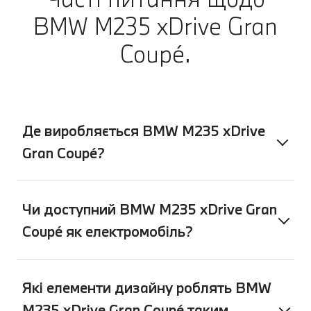
повідомлення у своєму застосунку
BMW M235 xDrive Gran
My BMW. А потім насолоджуватися
Coupé.
спокоєм, продовжуючи поїздку.
Де виробляється BMW M235 xDrive
Gran Coupé?
Чи доступний BMW M235 xDrive Gran
Coupé як електромобіль?
Які елементи дизайну роблять BMW
M235 xDrive Gran Coupé таким