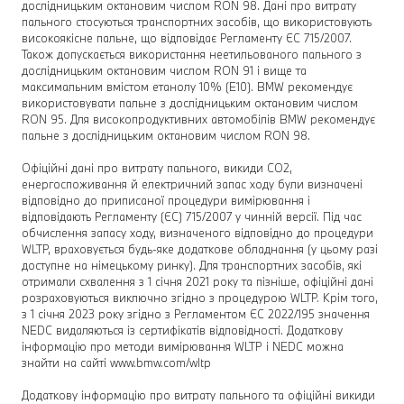
дослідницьким октановим числом RON 98. Дані про витрату
пального стосуються транспортних засобів, що використовують
високоякісне пальне, що відповідає Регламенту ЄС 715/2007.
Також допускається використання неетильованого пального з
дослідницьким октановим числом RON 91 і вище та
максимальним вмістом етанолу 10% (E10). BMW рекомендує
використовувати пальне з дослідницьким октановим числом
RON 95. Для високопродуктивних автомобілів BMW рекомендує
пальне з дослідницьким октановим числом RON 98.
Офіційні дані про витрату пального, викиди CO2,
енергоспоживання й електричний запас ходу були визначені
відповідно до приписаної процедури вимірювання і
відповідають Регламенту (ЄС) 715/2007 у чинній версії. Під час
обчислення запасу ходу, визначеного відповідно до процедури
WLTP, враховується будь-яке додаткове обладнання (у цьому разі
доступне на німецькому ринку). Для транспортних засобів, які
отримали схвалення з 1 січня 2021 року та пізніше, офіційні дані
розраховуються виключно згідно з процедурою WLTP. Крім того,
з 1 січня 2023 року згідно з Регламентом ЄС 2022/195 значення
NEDC видаляються із сертифікатів відповідності. Додаткову
інформацію про методи вимірювання WLTP і NEDC можна
знайти на сайті www.bmw.com/wltp
Додаткову інформацію про витрату пального та офіційні викиди