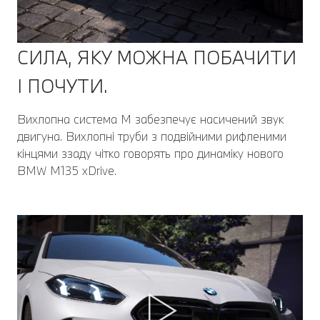
СИЛА, ЯКУ МОЖНА ПОБАЧИТИ
І ПОЧУТИ.
Вихлопна система M забезпечує насичений звук
двигуна. Вихлопні труби з подвійними рифленими
кінцями ззаду чітко говорять про динаміку нового
BMW M135 xDrive.