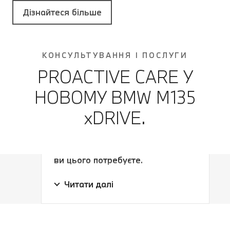
Дізнайтеся більше
КОНСУЛЬТУВАННЯ І ПОСЛУГИ
PROACTIVE CARE У
НОВОМУ BMW M135
xDRIVE.
Отримуйте сервісне
обслуговування саме тоді, коли
ви цього потребуєте.
Отримуйте сервісне
Завжди на крок попереду.
Читати далі
обслуговування саме тоді, коли
Незалежно від того, чи настає час
ви цього потребуєте.
обслуговування, чи зношуються
шини: ми зв'яжемося з вами
завчасно. Ви можете домовитися