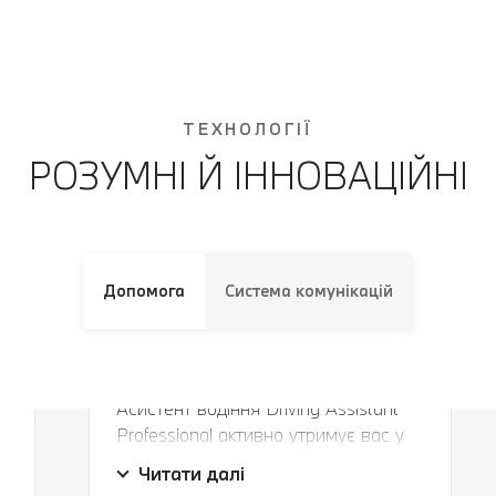
ТЕХНОЛОГІЇ
РОЗУМНІ Й ІННОВАЦІЙНІ
Допомога
Система комунікацій
о
Ваш особистий помічник.
Асистент водіння Driving Assistant
Professional активно утримує вас у
Ваш особистий помічник.
д
смузі руху на швидкості до 210 км/
Читати далі
год та на безпечній відстані. В