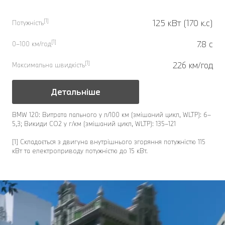
[1]
125 кВт (170 к.с)
Потужність
[1]
7.8 с
0–100 км/год
[1]
226 км/год
Максимальна швидкість
Детальніше
BMW 120: Витрата пального у л/100 км (змішаний цикл, WLTP): 6–
5,3; Викиди CO2 у г/км (змішаний цикл, WLTP): 135–121
[1] Складається з двигуна внутрішнього згоряння потужністю 115
кВт та електроприводу потужністю до 15 кВт.