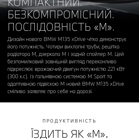
КОМПАКТНИЙ.
БЕЗКОМПРОМІСНИЙ.
ПОСЛІДОВНІСТЬ «М».
Дизайн нового BMW M135 xDrive чітко демонструє
його потужність. Чотири вихлопні труби, решітка
радіатора M, дзеркала M і задній спойлер M. Цей
безпомилковий зовнішній вигляд переконливо
підкреслює вражаючий двигун потужністю 221 кВт
(300 к.с). Із гальмівною системою M Sport та
адаптивною підвіскою M новий BMW M135 xDrive
сміливо заявляє про себе на дорозі.
ПРОДУКТИВНІСТЬ
ЇЗДИТЬ ЯК «М».