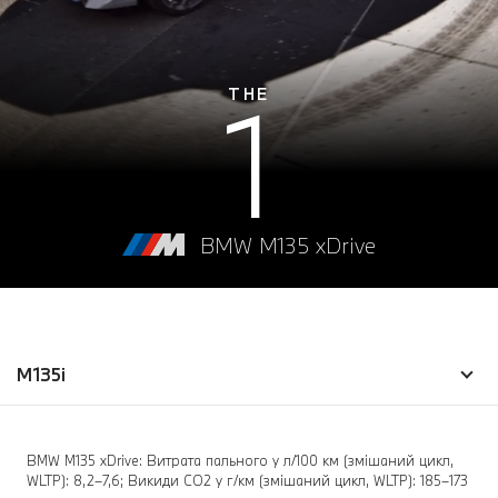
1
THE
BMW M135 xDrive
M135i
BMW M135 xDrive: Витрата пального у л/100 км (змішаний цикл,
WLTP): 8,2–7,6; Викиди CO2 у г/км (змішаний цикл, WLTP): 185–173