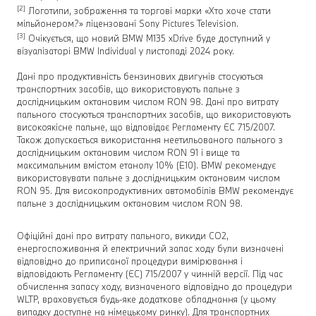
[2]
Логотипи, зображення та торгові марки «Хто хоче стати
мільйонером?» ліцензовані Sony Pictures Television.
[3]
Очікується, що новий BMW M135 xDrive буде доступний у
візуалізаторі BMW Individual у листопаді 2024 року.
Дані про продуктивність бензинових двигунів стосуються
транспортних засобів, що використовують пальне з
дослідницьким октановим числом RON 98. Дані про витрату
пального стосуються транспортних засобів, що використовують
високоякісне пальне, що відповідає Регламенту ЄС 715/2007.
Також допускається використання неетильованого пального з
дослідницьким октановим числом RON 91 і вище та
максимальним вмістом етанолу 10% (E10). BMW рекомендує
використовувати пальне з дослідницьким октановим числом
RON 95. Для високопродуктивних автомобілів BMW рекомендує
пальне з дослідницьким октановим числом RON 98.
Офіційні дані про витрату пального, викиди CO2,
енергоспоживання й електричний запас ходу були визначені
відповідно до приписаної процедури вимірювання і
відповідають Регламенту (ЄС) 715/2007 у чинній версії. Під час
обчислення запасу ходу, визначеного відповідно до процедури
WLTP, враховується будь-яке додаткове обладнання (у цьому
випадку доступне на німецькому ринку). Для транспортних