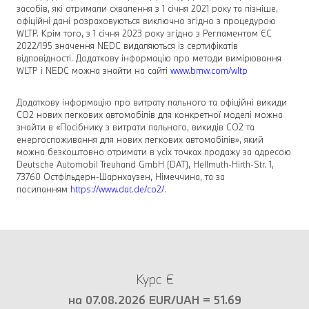
засобів, які отримали схвалення з 1 січня 2021 року та пізніше,
офіційні дані розраховуються виключно згідно з процедурою
WLTP. Крім того, з 1 січня 2023 року згідно з Регламентом ЄС
2022/195 значення NEDC видаляються із сертифікатів
відповідності. Додаткову інформацію про методи вимірювання
WLTP і NEDC можна знайти на сайті
www.bmw.com/wltp
Додаткову інформацію про витрату пального та офіційні викиди
CO2 нових легкових автомобілів для конкретної моделі можна
знайти в «Посібнику з витрати пального, викидів CO2 та
енергоспоживання для нових легкових автомобілів», який
можна безкоштовно отримати в усіх точках продажу за адресою
Deutsche Automobil Treuhand GmbH (DAT), Hellmuth-Hirth-Str. 1,
73760 Остфільдерн-Шарнхаузен, Німеччина, та за
посиланням
https://www.dat.de/co2/
.
Курс €
на 07.08.2026 EUR/UAH = 51.69