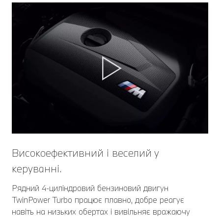
Високоефективний і веселий у
керуванні.
Рядний 4-циліндровий бензиновий двигун
TwinPower Turbo працює плавно, добре реагує
навіть на низьких обертах і вивільняє вражаючу