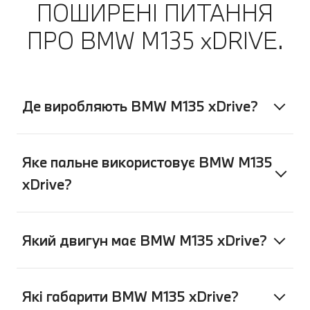
ПОШИРЕНІ ПИТАННЯ
про прийом безпосередньо через
повідомлення у своєму застосунку
ПРО BMW M135 xDRIVE.
My BMW. А потім насолоджуватися
спокоєм, продовжуючи поїздку.
Де виробляють BMW M135 xDrive?
Яке пальне використовує BMW M135
xDrive?
Який двигун має BMW M135 xDrive?
Які габарити BMW M135 xDrive?