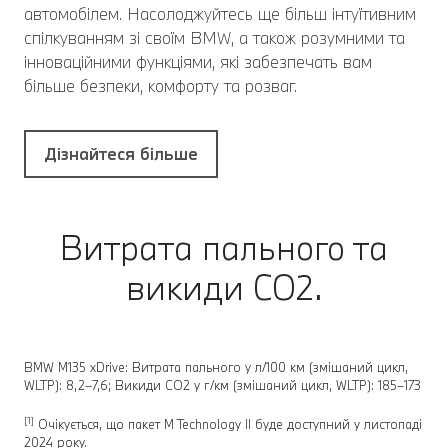
автомобілем. Насолоджуйтесь ще більш інтуїтивним
спілкуванням зі своїм BMW, а також розумними та
інноваційними функціями, які забезпечать вам
більше безпеки, комфорту та розваг.
Дізнайтеся більше
Витрата пального та
викиди CO2.
BMW M135 xDrive: Витрата пального у л/100 км (змішаний цикл,
WLTP): 8,2–7,6; Викиди CO2 у г/км (змішаний цикл, WLTP): 185–173
[1]
Очікується, що пакет M Technology II буде доступний у листопаді
2024 року.