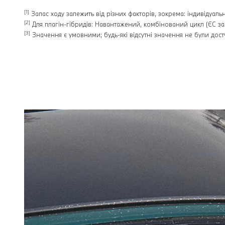
[1]
Запас ходу залежить від різних факторів, зокрема: індивідуа
[2]
Для плагін-гібридів: Навантажений, комбінований цикл (ЄC за
[3]
Значення є умовними; будь-які відсутні значення не були досту