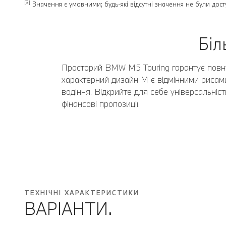
[3]
Значення є умовними; будь-які відсутні значення не були досту
Біл
Просторий BMW M5 Touring гарантує повну г
характерний дизайн M є відмінними рисам
водіння. Відкрийте для себе універсальніст
фінансові пропозиції.
ТЕХНІЧНІ ХАРАКТЕРИСТИКИ
ВАРІАНТИ.