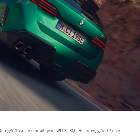
⋅год/100 км (змішаний цикл, WLTP): 31,0; Запас ходу, WLTP в км: