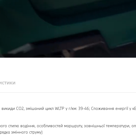
истики
; викиди CO2, змішаний цикл WLTP у г/км: 39-46; Споживання енергії у кВт
льного стилю водіння, особливостей маршруту, зовнішньої температури, 
рядка змінного струму)