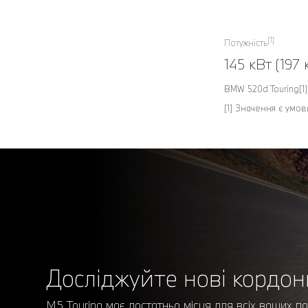
[1]
Потужність
145 кВт (197 к
BMW 520d Touring[1]
[1] Значення є умов
Досліджуйте нові кордон
M5 Touring має достатньо місця для всіх ваших п