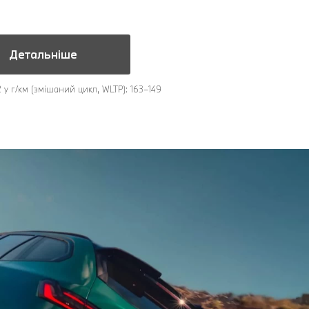
Детальніше
 у г/км (змішаний цикл, WLTP): 163–149