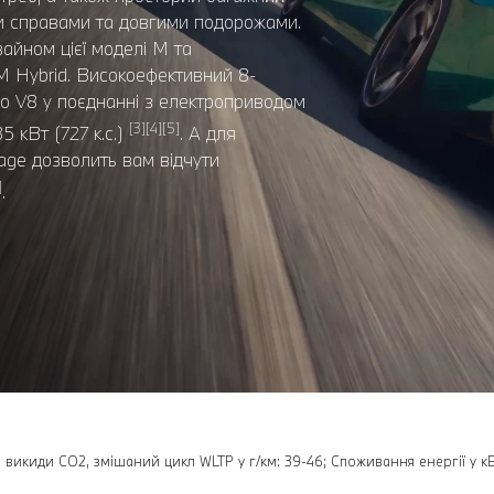
ими справами та довгими подорожами.
айном цієї моделі M та
M Hybrid. Високоефективний 8-
o V8 у поєднанні з електроприводом
[3][4][5]
 кВт (727 к.с.)
. А для
kage дозволить вам відчути
]
.
; викиди CO2, змішаний цикл WLTP у г/км: 39-46; Споживання енергії у кВт