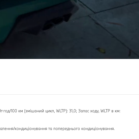
⋅год/100 км (змішаний цикл, WLTP): 31,0; Запас ходу, WLTP в км:
опалення/кондиціонування та попереднього кондиціонування.