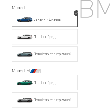
BM
Моделі
Бензин • Дизель
Плагін-гібрид
Повністю електричний
Моделі M
Плагін-гібрид
Повністю електричний