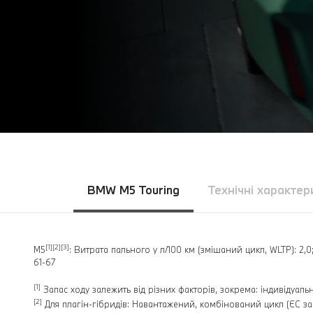
BMW M5 Touring
Технічні характер
[1][2][3]
M5
: Витрата пального у л/100 км (змішаний цикл, WLTP): 2,0
61-67
[1]
Запас ходу залежить від різних факторів, зокрема: індивідуа
[2]
Для плагін-гібридів: Навантажений, комбінований цикл (ЄC за