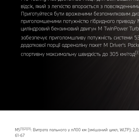
відсік, який з легкістю впорається з повсякденн
Приготуйтеся бути враженими безпомилковим диз
приголомшеними потужністю гібридного приводу 
циліндровий бензиновий двигун M TwinPower Turb
забезпечує приголомшливу потужність системи 535
додаткової порції адреналіну пакет M Driver's Pac
[3
спортивну максимальну швидкість до 305 км/год
[1][2][3]
M5
: Витрата пального у л/100 км (змішаний цикл, WLTP): 2,0
61-67