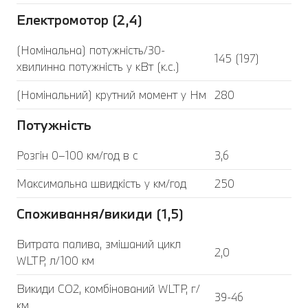
Електромотор (2,4)
(Номінальна) потужність/30-
145 (197)
хвилинна потужність у кВт (к.с.)
(Номінальний) крутний момент у Нм
280
Потужність
Розгін 0–100 км/год в с
3,6
Максимальна швидкість у км/год
250
Споживання/викиди (1,5)
Витрата палива, змішаний цикл
2,0
WLTP, л/100 км
Викиди CO2, комбінований WLTP, г/
39-46
км