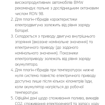
високопродуктивних автомобілів BMW
рекомендує пальне з дослідницьким октановим
числом RON 98.
Для плагін-гібридів характеристики
електродвигуна залежить від рівня заряду
батареї.
Складається з приводу двигуна внутрішнього
згоряння (вказане номінальне значення) та
електричного приводу (до заданого
номінального значення). Показники
електроприводу залежать від рівня заряду
акумулятора.
Для плагін-гібридів при температурах нижче
нуля система повністю електричного приводу
доступна лише після кількох кілометрів їзди,
коли акумулятор нагріється до робочої
температури.
Офіційні дані щодо споживання палива, викидів
CO2, споживання електроенергії та запасу ходу