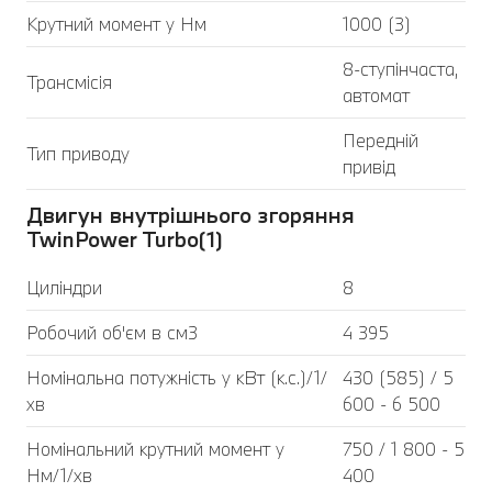
Крутний момент у Нм
1000 (3)
8-ступінчаста,
Трансмісія
автомат
Передній
Тип приводу
привід
Двигун внутрішнього згоряння
TwinPower Turbo(1)
Циліндри
8
Робочий об'єм в см3
4 395
Номінальна потужність у кВт (к.с.)/1/
430 (585) / 5
хв
600 - 6 500
Номінальний крутний момент у
750 / 1 800 - 5
Нм/1/хв
400