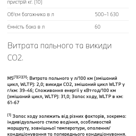
пристрій кг. (10)
Об'єм багажника в л
500–1 630
Ємність бака в л
60
Витрата пального та викиди
CO2.
[1][2][3]
M5
: Витрата пального у л/100 км (змішаний
цикл, WLTP): 2,0; викиди CO2, змішаний цикл WLTP у
г/км: 39-46; Споживання енергії у кВт⋅год/100 км
(змішаний цикл, WLTP): 31,0; Запас ходу, WLTP в км:
61-67
[1]
Запас ходу залежить від різних факторів, зокрема:
індивідуального стилю водіння, особливостей
маршруту, зовнішньої температури, опалення/
кондиціонування та попереднього кондиціонування.