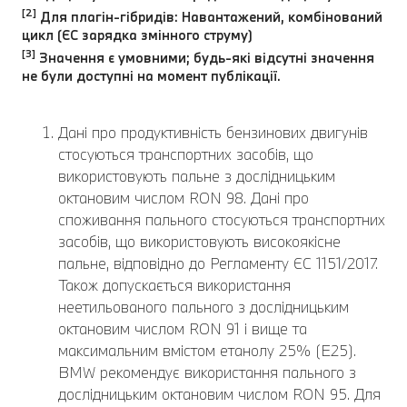
[2]
Для плагін-гібридів: Навантажений, комбінований
цикл (ЄC зарядка змінного струму)
[3]
Значення є умовними; будь-які відсутні значення
не були доступні на момент публікації.
Дані про продуктивність бензинових двигунів
стосуються транспортних засобів, що
використовують пальне з дослідницьким
октановим числом RON 98. Дані про
споживання пального стосуються транспортних
засобів, що використовують високоякісне
пальне, відповідно до Регламенту ЄС 1151/2017.
Також допускається використання
неетильованого пального з дослідницьким
октановим числом RON 91 і вище та
максимальним вмістом етанолу 25% (E25).
BMW рекомендує використання пального з
дослідницьким октановим числом RON 95. Для