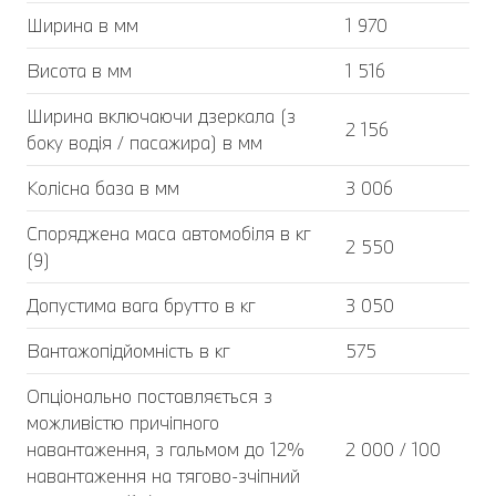
Ширина в мм
1 970
Висота в мм
1 516
Ширина включаючи дзеркала (з
2 156
боку водія / пасажира) в мм
Колісна база в мм
3 006
Споряджена маса автомобіля в кг
2 550
(9)
Допустима вага брутто в кг
3 050
Вантажопідйомність в кг
575
Опціонально поставляється з
можливістю причіпного
навантаження, з гальмом до 12%
2 000 / 100
навантаження на тягово-зчіпний