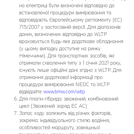
на електриці були визначені відповідно до
встановленої процедури вимірювання та
відповідають Європейському регламенту (ЄС)
715/2007 у застосовній версії. Для діапазонів
даних, визначених відповідно до WLTP
враховується будь-яке додаткове обладнання
(у цьому випадку доступне на ринку
Німеччини). Для транспортних засобів, які
отримали схвалення типу з 1 січня 2021 року,
існують лише офіційні дані згідно з WLTP. Для
отримання додаткової інформації про
процедури вимірювання NEDC та WLTP
відвідайте
www.bmw.com/wltp
Для плагін-гібрида: зважений, комбінований
цикл (Зважений заряд EC AC)
Запас ходу залежить від різних факторів,
зокрема: індивідуального стилю водіння,
особливостей маршруту, зовнішньої