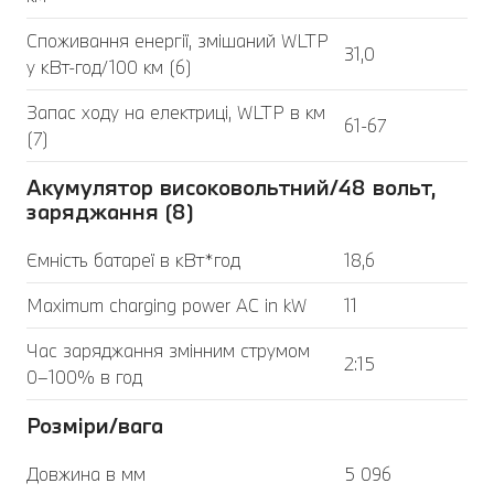
Споживання енергії, змішаний WLTP
31,0
у кВт-год/100 км (6)
Запас ходу на електриці, WLTP в км
61-67
(7)
Акумулятор високовольтний/48 вольт,
заряджання (8)
Ємність батареї в кВт*год
18,6
Maximum charging power AC in kW
11
Час заряджання змінним струмом
2:15
0–100% в год
Розміри/вага
Довжина в мм
5 096