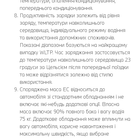
температури, опалення/кондиціонування,
попереднього кондиціонування.
Продуктивність зарядки залежить від рівня
заряду, температури навколишнього
середовища, індивідуального режиму водіння
та використання допоміжних споживачів.
Показані діапазони базуються на найкращому
випадку WLTP. Час заряджання застосовується
до температури навколишнього середовища 23
градуси за Цельсієм після попередньої поїздки
та може відрізнятися залежно від стилю
використання.
Споряджена маса EC відноситься до
автомобіля зі стандартним обладнанням і не
включає які-небудь додаткові опції. Власна
маса включає 90% повного бака і вагу водія
75 кг. Додаткове обладнання може вплинути на
вагу автомобіля, корисне навантаження і
максимальну швидкість, якщо вибране