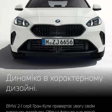
Динаміка в характерному
дизайні.
BMW 2-ї серії Гран-Купе привертає увагу своїм
виразним дизайном. Обтічні фари та культовий