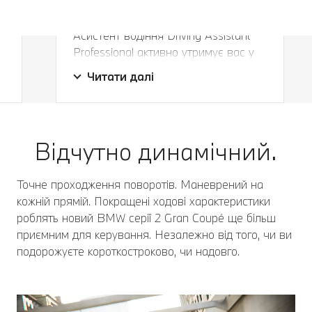
о
Ваш особистий помічник.
Асистент водіння Driving Assistant
Professional активно утримує вас у
Ваш особистий помічник.
д
смузі руху на швидкості до 210 км/
Читати далі
год та на безпечній відстані. В
екстрених випадках ваш BMW
і
загальмує до повної зупинки та
автоматично продовжить рух.
Відчутно динамічний.
Справжня допомога, особливо в русі
з зупинками.
Точне проходження поворотів. Маневрений на
кожній прямій. Покращені ходові характеристики
роблять новий BMW серії 2 Gran Coupé ще більш
приємним для керування. Незалежно від того, чи ви
подорожуєте короткостроково, чи надовго.