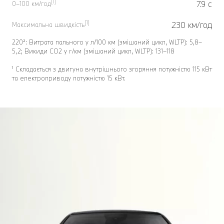
[1]
7.9 с
0–100 км/год
[1]
230 км/год
Максимальна швидкість
220²: Витрата пального у л/100 км (змішаний цикл, WLTP): 5,8–
5,2; Викиди CO2 у г/км (змішаний цикл, WLTP): 131–118
¹ Складається з двигуна внутрішнього згоряння потужністю 115 кВт
та електроприводу потужністю 15 кВт.