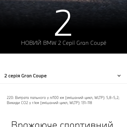
2
НОВИЙ BMW 2 Серії Gran Coupé
2 серія Gran Coupe
220: Витрата пального у л/100 км (змішаний цикл, WLTP): 5,8–5,2;
Викиди CO2 у г/км (змішаний цикл, WLTP): 131–118
Вражаюче спортивний.