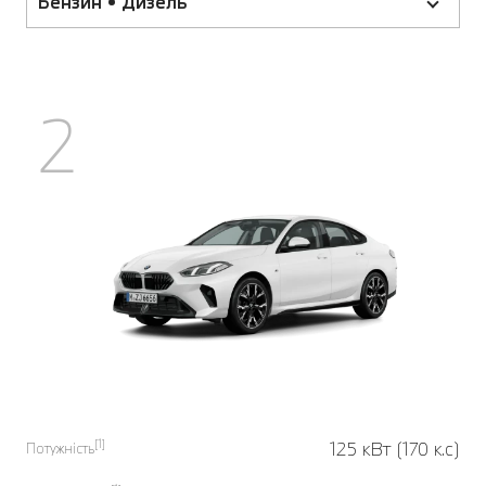
Бензин • Дизель
2
[1]
125 кВт (170 к.с)
Потужність