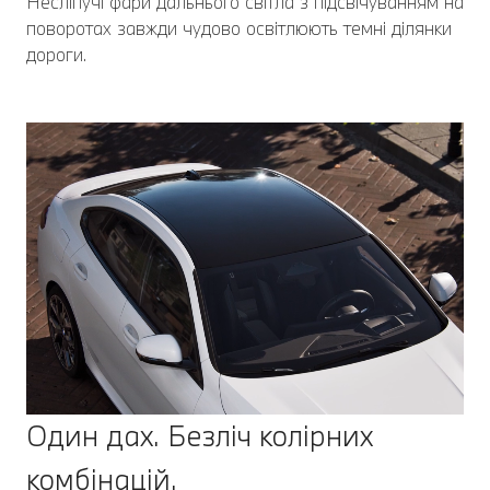
Несліпучі фари дальнього світла з підсвічуванням на
поворотах завжди чудово освітлюють темні ділянки
дороги.
Один дах. Безліч колірних
комбінацій.