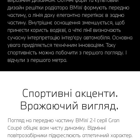
дизайн решітки радіатора BMW формують передню
частину, а лінія даху елегантно перетікає в задню
частину. Внутрішнє оснащення зменшується, щоб
принести користь водієві, а чіткі лінії визначають
сучасну інтерпретацію інтер'єру автомобіля. Основна
увага приділяється технічним інноваціям. Таку
спортивність можна побачити з першого погляду. І
відчули з першого метра.
Спортивні акценти.
Вражаючий вигляд.
Погляд на передню частину BMW 2-ї серії Gran
Coupé обіцяє вам чисту динаміку. Відмінні
повітрозабірники підкреслюють атлетичний характер.