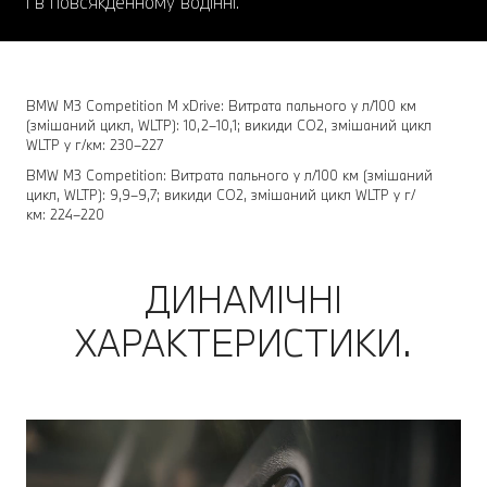
і в повсякденному водінні.
BMW M3 Competition M xDrive: Витрата пального у л/100 км
(змішаний цикл, WLTP): 10,2–10,1; викиди CO2, змішаний цикл
WLTP у г/км: 230–227
BMW M3 Competition: Витрата пального у л/100 км (змішаний
цикл, WLTP): 9,9–9,7; викиди CO2, змішаний цикл WLTP у г/
км: 224–220
ДИНАМІЧНІ
ХАРАКТЕРИСТИКИ.