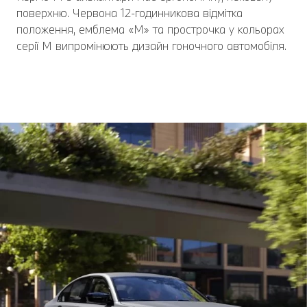
поверхню. Червона 12-годинникова відмітка
положення, емблема «M» та прострочка у кольорах
серії М випромінюють дизайн гоночного автомобіля.