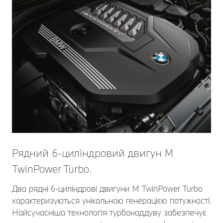
Рядний 6-циліндровий двигун М
TwinPower Turbo.
Два рядні 6-циліндрові двигуни M TwinPower Turbo
характеризуються унікальною генерацією потужності.
Найсучасніша технологія турбонаддуву забезпечує