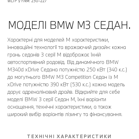
WLTP у г/км: 230–227
МОДЕЛІ BMW M3 СЕДАН.
Характерні для моделей M характеристики,
інноваційні технології та вражаючий дизайн: кожна
грань седанів 3 серії M відображає їхній
автоспортивний родовід. Від динамічного BMW
M340d xDrive Седана потужністю 250 кВт (340 к.с.)
до могутнього BMW M3 Competition Седан із M
xDrive потужністю 390 кВт (530 к.с.) кожна модель
дарує адреналіновий драйв. Відкрийте для себе
моделі BMW 3 серії Седан M, їхні варіанти
оснащення, технічні характеристики, а також
широкий вибір варіантів лізингу та фінансування.
ТЕХНІЧНІ ХАРАКТЕРИСТИКИ