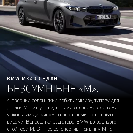
BMW M340 СЕДАН
БЕЗСУМНІВНЕ «М».
4-дверний седан, який робить сміливу, типову для
лінійки M заяву: з видатними ходовими якостями,
унікальним дизайном та виразними зовнішніми
рисами. Від решітки радіатора BMW до заднього
спойлера M. В інтер'єрі спортивні сидіння M та