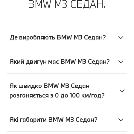
BMW M3 СЕДАН.
My BMW. А потім насолоджуватися
спокоєм, продовжуючи поїздку.
Де виробляють BMW М3 Седан?
Який двигун має BMW М3 Седан?
Як швидко BMW M3 Седан
розганяється з 0 до 100 км/год?
Які габарити BMW M3 Седан?