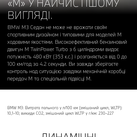
«М» У НАЙЧИСТІШОМУ
ВИГЛЯДІ.
BMW M3 Седан не може не вражати своїм
спортивним дизайном і типовими для моделей M
ходовими якостями. Високоефективний бензиновий
двигун M TwinPower Turbo з 6 циліндрами видає
потужність 480 кВт (353 к.с.) і розганяється від 0 до
100 км/год за 4.2 секунди. Ви завжди зберігаєте
контроль над ситуацією завдяки механічній коробці
передач M та спеціальній підвісці M.
BMW M3: Витрата пального у л/100 км (змішаний цикл, WLTP):
10,1–10; викиди CO2, змішаний цикл WLTP у г/км: 230–227