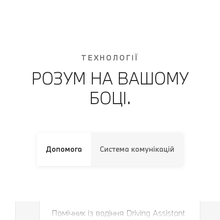
ТЕХНОЛОГІЇ
РОЗУМ НА ВАШОМУ
БОЦІ.
Допомога
Система комунікацій
Завжди в правильній смузі і на
правильній дистанції.
Помічник із водіння Driving Assistant
Завжди в правильній смузі і на