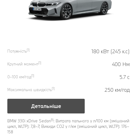
[1]
180 кВт (245 к.с)
Потужність
[1]
400 Нм
Крутний момент
[1]
5.7 с
0–100 км/год
[1]
250 км/год
Максимальна швидкість
Детальніше
[1]
BMW 330i xDrive Sedan
: Витрата пального у л/100 км (змішаний
цикл, WLTP): 7,8–7; Викиди CO2 у г/км (змішаний цикл, WLTP): 176–
158