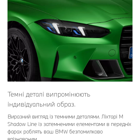
Темні деталі випромінюють
індивідуальний образ.
Виразний вигляд із темними деталями. Ліхтарі M
Shadow Line із затемненими елементами в передніх
фарах роблять ваш BMW безпомилково
впізнаваним.