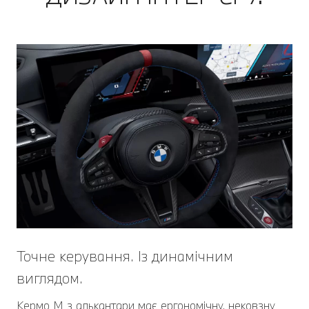
Точне керування. Із динамічним
виглядом.
Кермо М з алькантари має ергономічну, нековзну