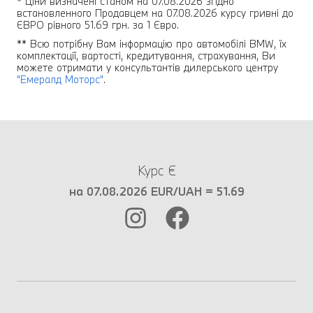
* Ціни визначені станом на 07.08.2026 згідно
встановленного Продавцем на 07.08.2026 курсу гривні до
ЄВРО рівного 51.69 грн. за 1 Євро.
** Всю потрібну Вам інформацію про автомобілі BMW, їх
комплектації, вартості, кредитування, страхування, Ви
можете отримати у консультантів дилерського центру
"Емералд Моторс"
.
Курс €
на 07.08.2026 EUR/UAH = 51.69