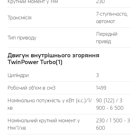
Крутний момент у Нм
230
7-ступінчаста,
Трансмісія
автомат
Передній
Тип приводу
привід
Двигун внутрішнього згоряння
TwinPower Turbo(1)
Циліндри
3
Робочий об'єм в см3
1499
Номінальна потужність у кВт (к.с.)/1/
90 (122) / 3
хв
900 - 6 500
Номінальний крутний момент у
230 / 1 500 - 3
Нм/1/хв
600