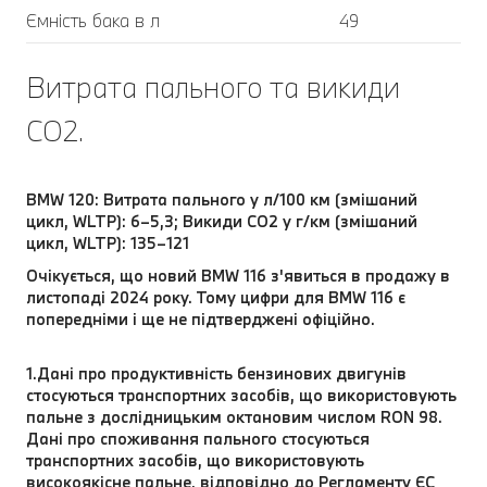
Ємність бака в л
49
Витрата пального та викиди
CO2.
BMW 120: Витрата пального у л/100 км (змішаний
цикл, WLTP): 6–5,3; Викиди CO2 у г/км (змішаний
цикл, WLTP): 135–121
Очікується, що новий BMW 116 з'явиться в продажу в
листопаді 2024 року. Тому цифри для BMW 116 є
попередніми і ще не підтверджені офіційно.
1.Дані про продуктивність бензинових двигунів
стосуються транспортних засобів, що використовують
пальне з дослідницьким октановим числом RON 98.
Дані про споживання пального стосуються
транспортних засобів, що використовують
високоякісне пальне, відповідно до Регламенту ЄС