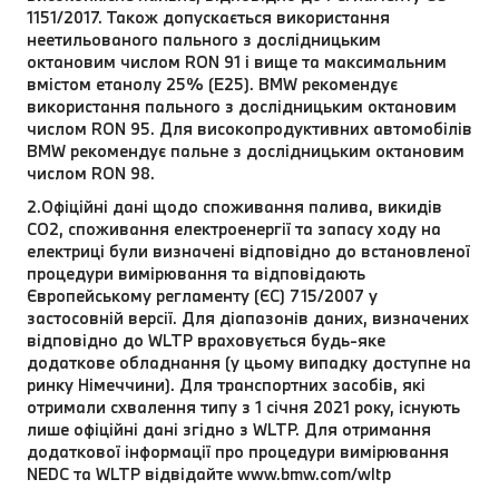
1151/2017. Також допускається використання
неетильованого пального з дослідницьким
октановим числом RON 91 і вище та максимальним
вмістом етанолу 25% (E25). BMW рекомендує
використання пального з дослідницьким октановим
числом RON 95. Для високопродуктивних автомобілів
BMW рекомендує пальне з дослідницьким октановим
числом RON 98.
2.Офіційні дані щодо споживання палива, викидів
CO2, споживання електроенергії та запасу ходу на
електриці були визначені відповідно до встановленої
процедури вимірювання та відповідають
Європейському регламенту (ЄС) 715/2007 у
застосовній версії. Для діапазонів даних, визначених
відповідно до WLTP враховується будь-яке
додаткове обладнання (у цьому випадку доступне на
ринку Німеччини). Для транспортних засобів, які
отримали схвалення типу з 1 січня 2021 року, існують
лише офіційні дані згідно з WLTP. Для отримання
додаткової інформації про процедури вимірювання
NEDC та WLTP відвідайте www.bmw.com/wltp