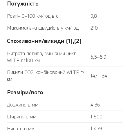
Потужність
Розгін 0–100 км/год в с
9,8
Максимальна швидкість у км/год
210
Споживання/викиди (1),(2)
Витрата палива, змішаний цикл
6,5–5,9
WLTP, л/100 км
Викиди CO2, комбінований WLTP, г/
147–134
км
Розміри/вага
Довжина в мм
4 361
Ширина в мм
1 800
Висота в мм
1 459