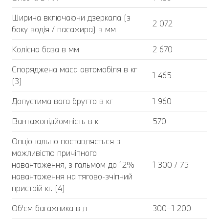
Ширина включаючи дзеркала (з
2 072
боку водія / пасажира) в мм
Колісна база в мм
2 670
Споряджена маса автомобіля в кг
1 465
(3)
Допустима вага брутто в кг
1 960
Вантажопідйомність в кг
570
Опціонально поставляється з
можливістю причіпного
навантаження, з гальмом до 12%
1 300 / 75
навантаження на тягово-зчіпний
пристрій кг. (4)
Об'єм багажника в л
300–1 200