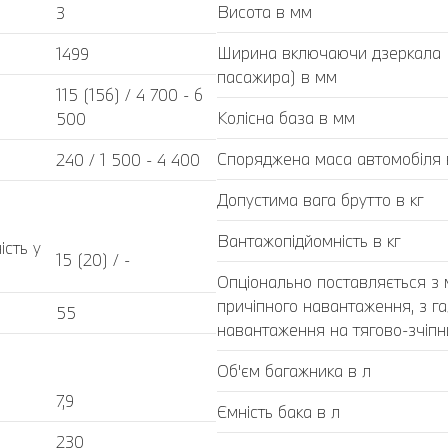
Висота в мм
3
Ширина включаючи дзеркала (з
1499
пасажира) в мм
115 (156) / 4 700 - 6
Колісна база в мм
500
Споряджена маса автомобіля в
240 / 1 500 - 4 400
Допустима вага брутто в кг
Вантажопідйомність в кг
ість у
15 (20) / -
Опціонально поставляється з
причіпного навантаження, з г
55
навантаження на тягово-зчіпний
Об'єм багажника в л
7,9
Ємність бака в л
230