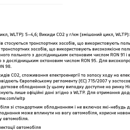
икл, WLTP): 5–4,6; Викиди CO2 у г/км (змішаний цикл, WLTP):
нів стосуються транспортних засобів, що використовують па
транспортних засобів, що використовують високоякісне паль
ного пального з дослідницьким октановим числом RON 91 і
о з дослідницьким октановим числом RON 95. Для високоп
N 98.
идів CO2, споживання електроенергії та запасу ходу на елек
відають Європейському регламенту (ЄС) 715/2007 у застосовн
даткове обладнання (у цьому випадку доступне на ринку Нім
 існують лише офіційні дані згідно з WLTP. Для отримання до
mw.com/wltp
біля зі стандартним обладнанням і не включає які-небудь 
обладнання може вплинути на вагу автомобіля, корисне нава
у автомобіля.
ектації автомобіля