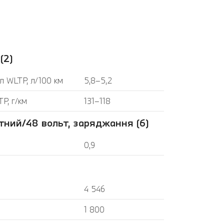
(2)
л WLTP, л/100 км
5,8–5,2
P, г/км
131–118
тний/48 вольт, заряджання (6)
0,9
4 546
1 800