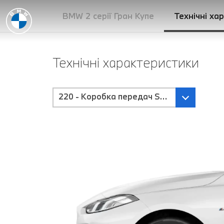
BMW 2 серії Гран Купе
Технічні ха
Технічні характеристики
220 - Коробка передач Steptronic з пе