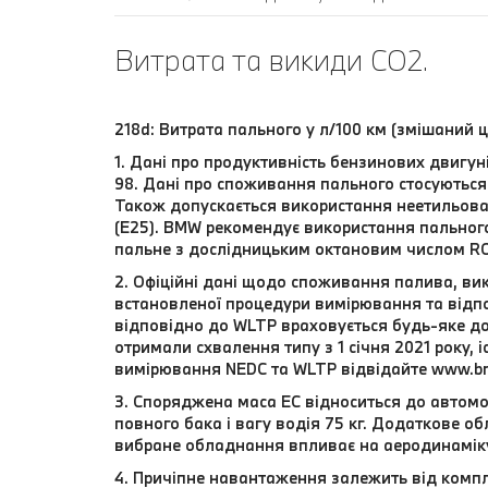
Витрата та викиди CO2.
218d: Витрата пального у л/100 км (змішаний ц
1. Дані про продуктивність бензинових двигу
98. Дані про споживання пального стосуються 
Також допускається використання неетильова
(E25). BMW рекомендує використання пальног
пальне з дослідницьким октановим числом RO
2. Офіційні дані щодо споживання палива, вик
встановленої процедури вимірювання та відпо
відповідно до WLTP враховується будь-яке до
отримали схвалення типу з 1 січня 2021 року,
вимірювання NEDC та WLTP відвідайте www.b
3. Споряджена маса EC відноситься до автомо
повного бака і вагу водія 75 кг. Додаткове 
вибране обладнання впливає на аеродинамік
4. Причіпне навантаження залежить від компл