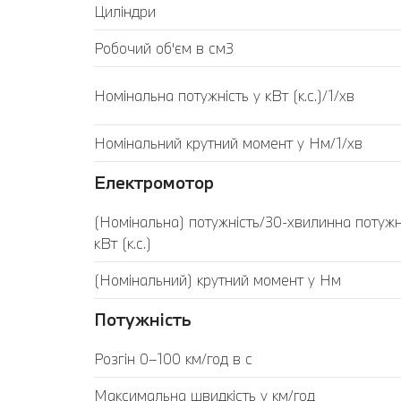
Циліндри
Робочий об'єм в см3
Номінальна потужність у кВт (к.с.)/1/хв
Номінальний крутний момент у Нм/1/хв
Електромотор
(Номінальна) потужність/30-хвилинна потужн
кВт (к.с.)
(Номінальний) крутний момент у Нм
Потужність
Розгін 0–100 км/год в с
Максимальна швидкість у км/год