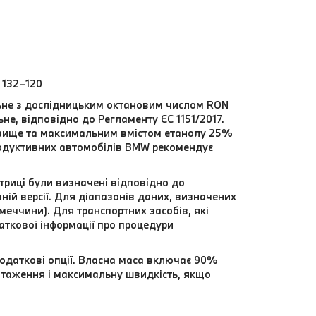
 132–120
льне з дослідницьким октановим числом RON
не, відповідно до Регламенту ЄС 1151/2017.
 вище та максимальним вмістом етанолу 25%
родуктивних автомобілів BMW рекомендує
триці були визначені відповідно до
ій версії. Для діапазонів даних, визначених
еччини). Для транспортних засобів, які
даткової інформації про процедури
додаткові опції. Власна маса включає 90%
нтаження і максимальну швидкість, якщо