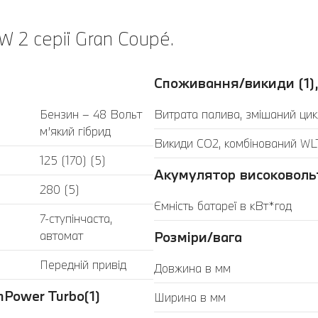
 2 серії Gran Coupé.
Споживання/викиди (1),
Бензин – 48 Вольт
Витрата палива, змішаний цик
м’який гібрид
Викиди CO2, комбінований WLT
125 (170) (5)
Акумулятор високоволь
280 (5)
Ємність батареї в кВт*год
7-ступінчаста,
автомат
Розміри/вага
Передній привід
Довжина в мм
Power Turbo(1)
Ширина в мм