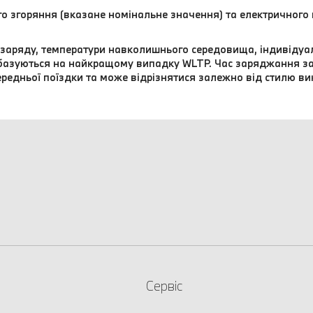
го згоряння (вказане номінальне значення) та електричного
я заряду, температури навколишнього середовища, індивіду
базуються на найкращому випадку WLTP. Час заряджання за
ередньої поїздки та може відрізнятися залежно від стилю ви
Сервіс