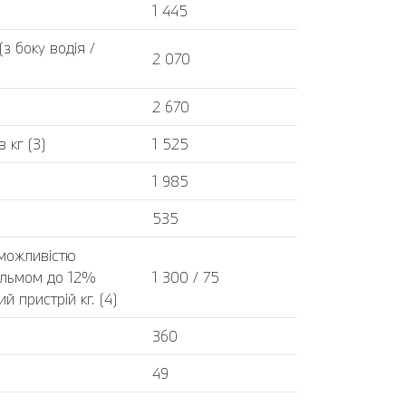
1 445
 боку водія /
2 070
2 670
 кг (3)
1 525
1 985
535
 можливістю
альмом до 12%
1 300 / 75
 пристрій кг. (4)
360
49