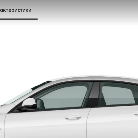
рактеристики
люстками перемикання передач