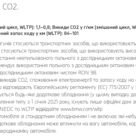
 CO2.
ий цикл, WLTP): 1,1–0,8; Викиди CO2 у г/км (змішаний цикл, W
ний запас ходу у км (WLTP): 84–101
игунів стосуються транспортних засобів, що використовуют
стосуються транспортних засобів, що використовують висок
ристання неетильованого пального з дослідницьким октано
ендує використання пального з дослідницьким октановим
 дослідницьким октановим числом RON 98.
викидів CO2, споживання електроенергії та запасу ходу на 
відповідають Європейському регламенту (ЄС) 715/2007 у за
ється будь-яке додаткове обладнання (у цьому випадку до
лення типу з 1 січня 2021 року, існують лише офіційні дані
 NEDC та WLTP відвідайте www.bmw.com/wltp
омобіля зі стандартним обладнанням і не включає які-небу
Додаткове обладнання може вплинути на вагу автомобіля, ко
еродинаміку автомобіля.