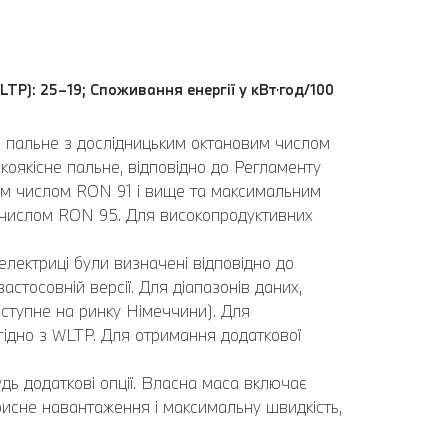
LTP): 25–19; Споживання енергії у кВт⋅год/100
ь пальне з дослідницьким октановим числом
оякісне пальне, відповідно до Регламенту
вим числом RON 91 і вище та максимальним
 числом RON 95. Для високопродуктивних
електриці були визначені відповідно до
стосовній версії. Для діапазонів даних,
ступне на ринку Німеччини). Для
 згідно з WLTP. Для отримання додаткової
дь додаткові опції. Власна маса включає
рисне навантаження і максимальну швидкість,