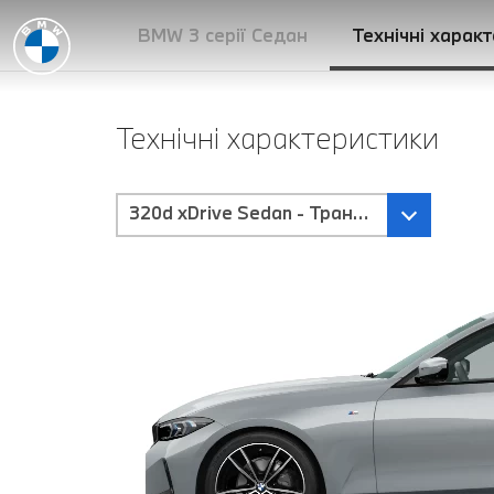
BMW 3 серії Седан
Технічні харак
Технічні характеристики
320d xDrive Sedan - Трансмісія Steptroni