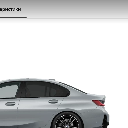
теристики
c Sport