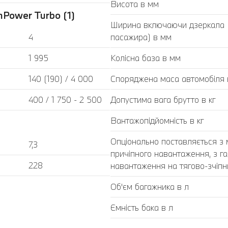
Висота в мм
Power Turbo (1)
Ширина включаючи дзеркала (з
4
пасажира) в мм
1 995
Колісна база в мм
140 (190) / 4 000
Споряджена маса автомобіля в
400 / 1 750 - 2 500
Допустима вага брутто в кг
Вантажопідйомність в кг
Опціонально поставляється з
7,3
причіпного навантаження, з г
228
навантаження на тягово-зчіпний
Об'єм багажника в л
Ємність бака в л