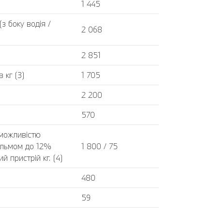
1 445
 боку водія /
2 068
2 851
 кг (3)
1 705
2 200
570
 можливістю
альмом до 12%
1 800 / 75
 пристрій кг. (4)
480
59