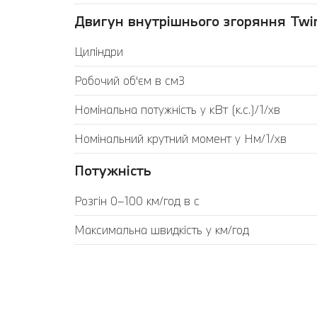
Двигун внутрішнього згоряння Twin
Циліндри
Робочий об'єм в см3
Номінальна потужність у кВт (к.с.)/1/хв
Номінальний крутний момент у Нм/1/хв
Потужність
Розгін 0–100 км/год в с
Максимальна швидкість у км/год