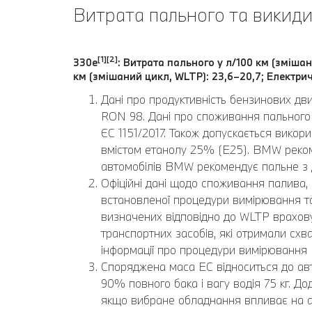
Витрата пального та викиди
[1][2]
330e
: Витрата пального у л/100 км (змішан
км (змішаний цикл, WLTP): 23,6–20,7; Електрич
Дані про продуктивність бензинових дв
RON 98. Дані про споживання пального 
ЄС 1151/2017. Також допускається вико
вмістом етанолу 25% (E25). BMW реком
автомобілів BMW рекомендує пальне з
Офіційні дані щодо споживання палива, 
встановленої процедури вимірювання та 
визначених відповідно до WLTP врахову
транспортних засобів, які отримали схва
інформації про процедури вимірювання
Споряджена маса EC відноситься до авт
90% повного бака і вагу водія 75 кг. 
якщо вибране обладнання впливає на а