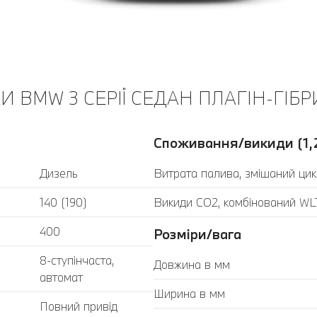
 BMW 3 СЕРІЇ СЕДАН ПЛАГІН-ГІБР
Споживання/викиди (1,
Дизель
Витрата палива, змішаний цик
140 (190)
Викиди CO2, комбінований WLT
400
Розміри/вага
8-ступінчаста,
Довжина в мм
автомат
Ширина в мм
Повний привід