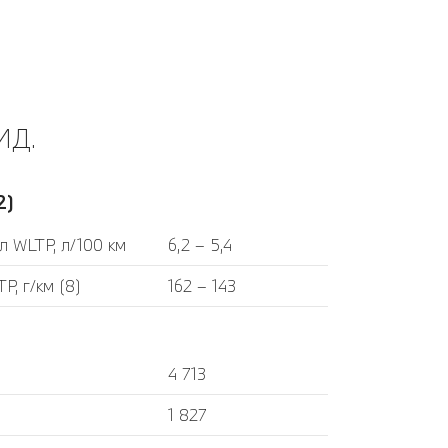
ИД.
2)
л WLTP, л/100 км
6,2 – 5,4
P, г/км (8)
162 – 143
4 713
1 827