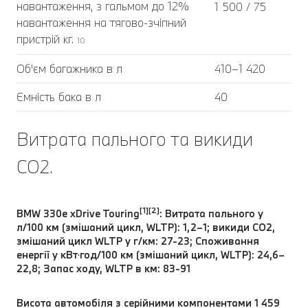
навантаження, з гальмом до 12%
1 500 / 75
навантаження на тягово-зчіпний
пристрій кг.
10
Об'єм багажника в л
410–1 420
Ємність бака в л
40
Витрата пального та викиди
CO2.
[1][2]
BMW 330e xDrive Touring
: Витрата пального у
л/100 км (змішаний цикл, WLTP): 1,2–1; викиди CO2,
змішаний цикл WLTP у г/км: 27-23; Споживання
енергії у кВт⋅год/100 км (змішаний цикл, WLTP): 24,6–
22,8; Запас ходу, WLTP в км: 83-91
Висота автомобіля з серійними компонентами 1 459