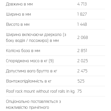
Довжина в мм
4 713
Ширина в мм
1 827
Висота в мм
1 448
Ширина включаючи дзеркала (з
2 068
боку водія / пасажира) в мм
Колісна база в мм
2 851
Споряджена маса в кг (9)
2 025
Допустима вага брутто в кг
2 475
Вантажопідйомність в кг
525
Roof rack mount without roof rails in kg
75
Опціонально поставляється з
можливістю причіпного