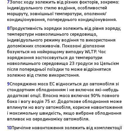
7
Запас ходу залежить від різних факторів, зокрема:
індивідуального стилю водіння, особливостей
маршруту, зовнішньої температури, опалення/
кондиціонування, попереднього кондиціонування.
8
Продуктивність зарядки залежить від рівня заряду,
температури навколишнього середовища,
індивідуального режиму водіння та використання
допоміжних споживачів. Показані діапазони
базуються на найкращому випадку WLTP. Час
заряджання застосовується до температури
навколишнього середовища 23 градуси за Цельсієм
після попередньої поїздки та може відрізнятися
залежно від стилю використання.
9
Споряджена маса EC відноситься до автомобіля зі
стандартним обладнанням і не включає які-небудь
додаткові опції. Власна маса включає 90% повного
бака і вагу водія 75 кг. Додаткове обладнання може
вплинути на вагу автомобіля, корисне навантаження
і максимальну швидкість, якщо вибране обладнання
впливає на аеродинаміку автомобіля.
10
Причіпне навантаження залежить від комплектації