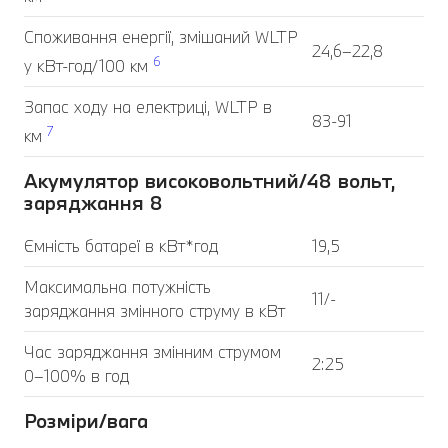
Споживання енергії, змішаний WLTP
24,6–22,8
6
у кВт-год/100 км
Запас ходу на електриці, WLTP в
83-91
7
км
Акумулятор високовольтний/48 вольт,
заряджання 8
Ємність батареї в кВт*год
19,5
Максимальна потужність
11/-
заряджання змінного струму в кВт
Час заряджання змінним струмом
2:25
0–100% в год
Розміри/вага