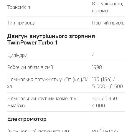
8-ступінчаста,
Трансмісія
автомат
Тип приводу
Повний привід
Двигун внутрішнього згоряння
TwinPower Turbo 1
Циліндри
4
Робочий об'єм в см3
1998
Номінальна потужність у кВт (к.с.)/1/
135 (184) /
хв
5 000 - 6 500
Номінальний крутний момент у
300 / 1 350 -
Нм/1/хв
4 000
Електромотор
(Номінальна) потужність/30-
80 (109)/55