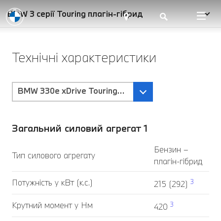
BMW 3 серії Touring плагін-гібрид
Технічні характеристики
BMW 330e xDrive Touring-Трансмісія Steptronic Spo
Загальний силовий агрегат 1
Бензин –
Тип силового агрегату
плагін-гібрид
Потужність у кВт (к.с.)
3
215 (292)
Крутний момент у Нм
3
420