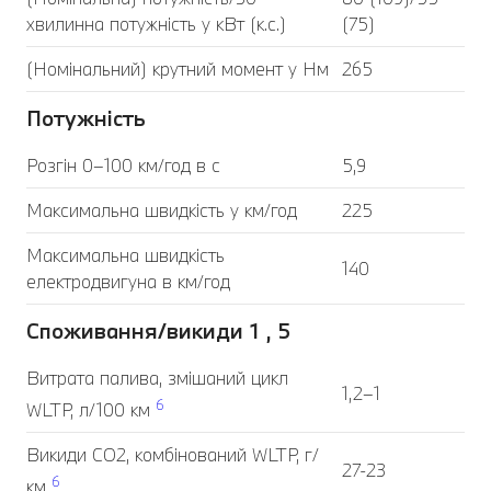
хвилинна потужність у кВт (к.с.)
(75)
(Номінальний) крутний момент у Нм
265
Потужність
Розгін 0–100 км/год в с
5,9
Максимальна швидкість у км/год
225
Максимальна швидкість
140
електродвигуна в км/год
Споживання/викиди 1 , 5
Витрата палива, змішаний цикл
1,2–1
6
WLTP, л/100 км
Викиди CO2, комбінований WLTP, г/
27-23
6
км