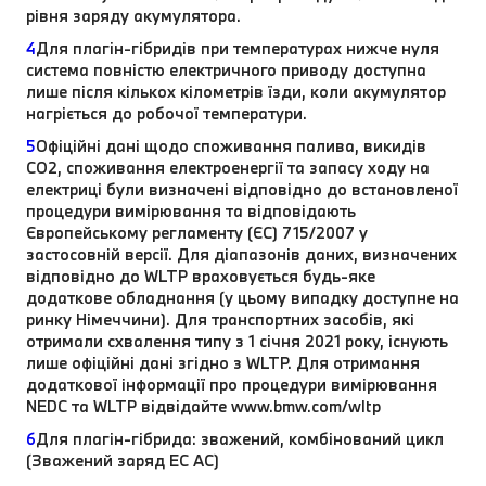
рівня заряду акумулятора.
4
Для плагін-гібридів при температурах нижче нуля
система повністю електричного приводу доступна
лише після кількох кілометрів їзди, коли акумулятор
нагріється до робочої температури.
5
Офіційні дані щодо споживання палива, викидів
CO2, споживання електроенергії та запасу ходу на
електриці були визначені відповідно до встановленої
процедури вимірювання та відповідають
Європейському регламенту (ЄС) 715/2007 у
застосовній версії. Для діапазонів даних, визначених
відповідно до WLTP враховується будь-яке
додаткове обладнання (у цьому випадку доступне на
ринку Німеччини). Для транспортних засобів, які
отримали схвалення типу з 1 січня 2021 року, існують
лише офіційні дані згідно з WLTP. Для отримання
додаткової інформації про процедури вимірювання
NEDC та WLTP відвідайте www.bmw.com/wltp
6
Для плагін-гібрида: зважений, комбінований цикл
(Зважений заряд EC AC)