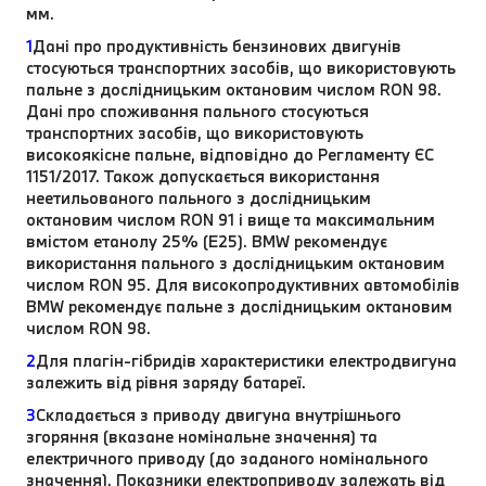
мм.
1
Дані про продуктивність бензинових двигунів
стосуються транспортних засобів, що використовують
пальне з дослідницьким октановим числом RON 98.
Дані про споживання пального стосуються
транспортних засобів, що використовують
високоякісне пальне, відповідно до Регламенту ЄС
1151/2017. Також допускається використання
неетильованого пального з дослідницьким
октановим числом RON 91 і вище та максимальним
вмістом етанолу 25% (E25). BMW рекомендує
використання пального з дослідницьким октановим
числом RON 95. Для високопродуктивних автомобілів
BMW рекомендує пальне з дослідницьким октановим
числом RON 98.
2
Для плагін-гібридів характеристики електродвигуна
залежить від рівня заряду батареї.
3
Складається з приводу двигуна внутрішнього
згоряння (вказане номінальне значення) та
електричного приводу (до заданого номінального
значення). Показники електроприводу залежать від