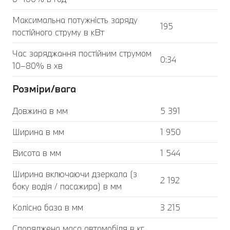
Максимальна потужність заряду
195
постійного струму в кВт
Час заряджання постійним струмом
0:34
10–80% в хв
Розміри/вага
Довжина в мм
5 391
Ширина в мм
1 950
Висота в мм
1 544
Ширина включаючи дзеркала (з
2 192
боку водія / пасажира) в мм
Колісна база в мм
3 215
Споряджена маса автомобіля в кг