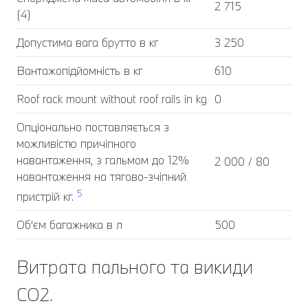
2 715
(4)
Допустима вага брутто в кг
3 250
Вантажопідйомність в кг
610
Roof rack mount without roof rails in kg
0
Опціонально поставляється з
можливістю причіпного
навантаження, з гальмом до 12%
2 000 / 80
навантаження на тягово-зчіпний
5
пристрій кг.
Об'єм багажника в л
500
Витрата пального та викиди
CO2.