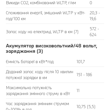
Викиди CO2, комбінований WLTP, г/км
0
Споживання енергії, змішаний WLTP у кВт-
20,3 -
год/100 км
19,6
572 -
Запас ходу на електриці, WLTP в км (7)
624
Акумулятор високовольтний/48 вольт,
заряджання (3)
Ємність батареї в кВт*год
101,7
Доданий запас ходу після 10 хвилин
151 - 186
потужної зарядки в км
Максимальна потужність
11
заряджання змінного струму в кВт
Час заряджання змінним струмом
10,75 (5,5)
0–100% в год