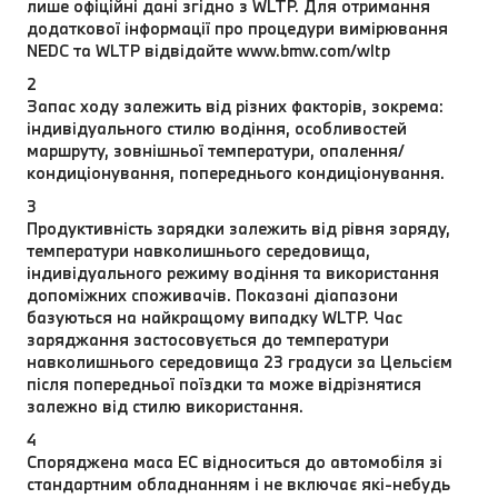
лише офіційні дані згідно з WLTP. Для отримання
додаткової інформації про процедури вимірювання
NEDC та WLTP відвідайте www.bmw.com/wltp
2
Запас ходу залежить від різних факторів, зокрема:
індивідуального стилю водіння, особливостей
маршруту, зовнішньої температури, опалення/
кондиціонування, попереднього кондиціонування.
3
Продуктивність зарядки залежить від рівня заряду,
температури навколишнього середовища,
індивідуального режиму водіння та використання
допоміжних споживачів. Показані діапазони
базуються на найкращому випадку WLTP. Час
заряджання застосовується до температури
навколишнього середовища 23 градуси за Цельсієм
після попередньої поїздки та може відрізнятися
залежно від стилю використання.
4
Споряджена маса EC відноситься до автомобіля зі
стандартним обладнанням і не включає які-небудь