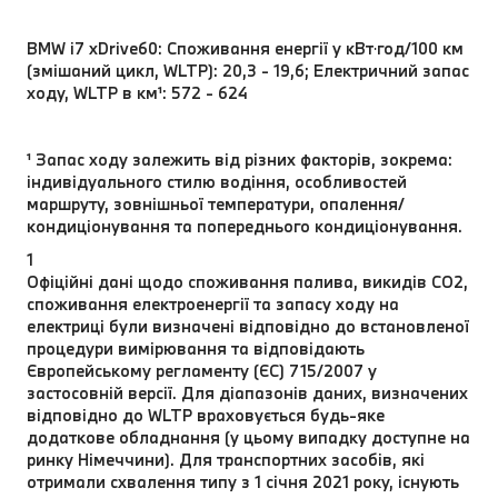
BMW i7 xDrive60: Споживання енергії у кВт⋅год/100 км
(змішаний цикл, WLTP): 20,3 - 19,6; Електричний запас
ходу, WLTP в км¹: 572 - 624
¹ Запас ходу залежить від різних факторів, зокрема:
індивідуального стилю водіння, особливостей
маршруту, зовнішньої температури, опалення/
кондиціонування та попереднього кондиціонування.
1
Офіційні дані щодо споживання палива, викидів CO2,
споживання електроенергії та запасу ходу на
електриці були визначені відповідно до встановленої
процедури вимірювання та відповідають
Європейському регламенту (ЄС) 715/2007 у
застосовній версії. Для діапазонів даних, визначених
відповідно до WLTP враховується будь-яке
додаткове обладнання (у цьому випадку доступне на
ринку Німеччини). Для транспортних засобів, які
отримали схвалення типу з 1 січня 2021 року, існують