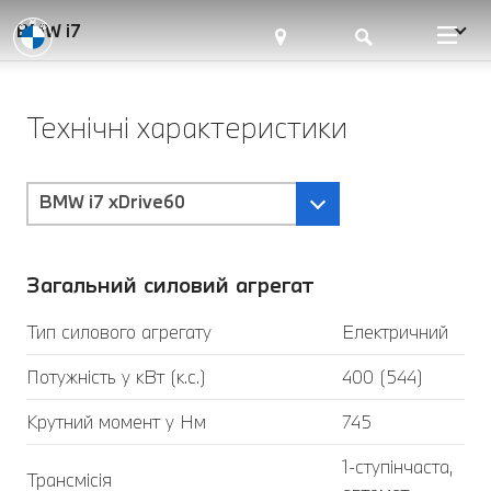
BMW i7
Технічні характеристики
BMW i7 xDrive60
Загальний силовий агрегат
Тип силового агрегату
Електричний
Потужність у кВт (к.с.)
400 (544)
Крутний момент у Нм
745
1-ступінчаста,
Трансмісія