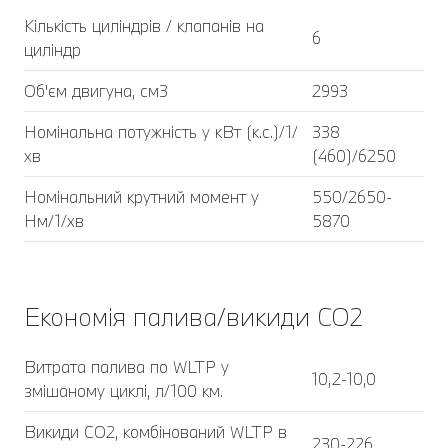
Кількість циліндрів / клапанів на
6
циліндр
Об'єм двигуна, см3
2993
Номінальна потужність у кВт (к.с.)/1/
338
хв
(460)/6250
Номінальний крутний момент у
550/2650-
Нм/1/хв
5870
Економія палива/викиди CO2
Витрата палива по WLTP у
10,2-10,0
змішаному циклі, л/100 км.
Викиди CO2, комбінований WLTP в
230-226