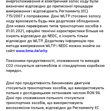
енергоспоживання й електричний запас ходу були
визначені відповідно до приписаної процедури
вимірювання і відповідають Регламенту (ЄС)
715/2007 з поправками. Дані WLTP стосовно запасу
ходу враховують будь-яке додаткове обладнання.
Для нових перевірених типів транспортних засобів з
01.01.2021, офіційні технічні характеристики більше не
існують відповідно до NEDC, а існують тільки
відповідно до WLTP. Додаткову інформацію про
методи вимірювання WLTP і NEDC можна знайти на
сайті
www.bmw.de/wltp
Показники продуктивності, споживання та викидів
CO2 стосуються автомобілів зі стандартною коробкою
передач.
Дані про продуктивність бензинових двигунів
стосуються транспортних засобів, що використовують
пальне з дослідницьким октановим числом RON 98.
Дані про споживання пального стосуються
транспортних засобів, що використовують
високоякісне пальне, відповідно до Регламенту ЄС