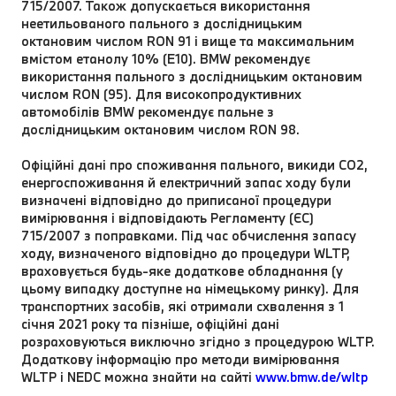
715/2007. Також допускається використання
неетильованого пального з дослідницьким
октановим числом RON 91 і вище та максимальним
вмістом етанолу 10% (E10). BMW рекомендує
використання пального з дослідницьким октановим
числом RON (95). Для високопродуктивних
автомобілів BMW рекомендує пальне з
дослідницьким октановим числом RON 98.
Офіційні дані про споживання пального, викиди CO2,
енергоспоживання й електричний запас ходу були
визначені відповідно до приписаної процедури
вимірювання і відповідають Регламенту (ЄС)
715/2007 з поправками. Під час обчислення запасу
ходу, визначеного відповідно до процедури WLTP,
враховується будь-яке додаткове обладнання (у
цьому випадку доступне на німецькому ринку). Для
транспортних засобів, які отримали схвалення з 1
січня 2021 року та пізніше, офіційні дані
розраховуються виключно згідно з процедурою WLTP.
Додаткову інформацію про методи вимірювання
WLTP і NEDC можна знайти на сайті
www.bmw.de/wltp