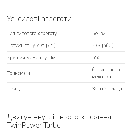
Усі силові агрегати
Тип силового агрегату
Бензин
Потужність у кВт (к.с.)
338 (460)
Крутний момент у Нм
550
6-ступінчаста,
Трансмісія
механіка
Привід
Задній привід
Двигун внутрішнього згоряння
TwinPower Turbo