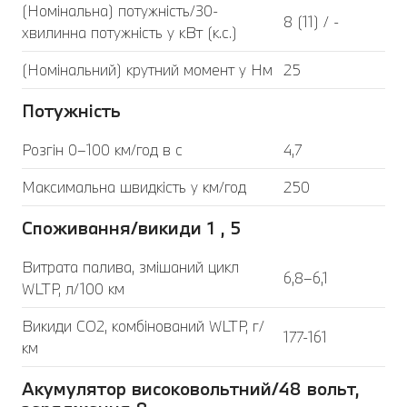
(Номінальна) потужність/30-
8 (11) / -
хвилинна потужність у кВт (к.с.)
(Номінальний) крутний момент у Нм
25
Потужність
Розгін 0–100 км/год в с
4,7
Максимальна швидкість у км/год
250
Споживання/викиди 1 , 5
Витрата палива, змішаний цикл
6,8–6,1
WLTP, л/100 км
Викиди CO2, комбінований WLTP, г/
177-161
км
Акумулятор високовольтний/48 вольт,