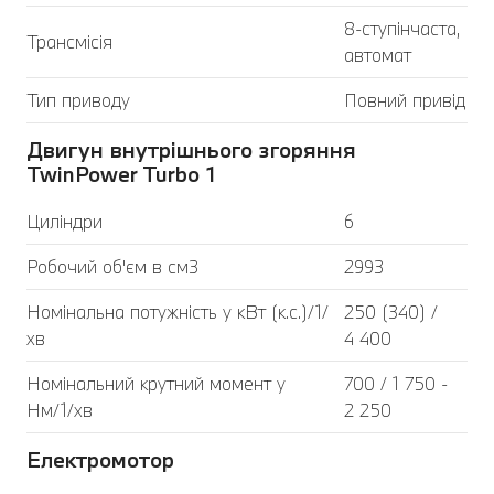
8-ступінчаста,
Трансмісія
автомат
Тип приводу
Повний привід
Двигун внутрішнього згоряння
TwinPower Turbo 1
Циліндри
6
Робочий об'єм в см3
2993
Номінальна потужність у кВт (к.с.)/1/
250 (340) /
хв
4 400
Номінальний крутний момент у
700 / 1 750 -
Нм/1/хв
2 250
Електромотор