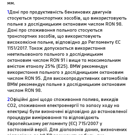
мм.
1
Дані про продуктивність бензинових двигунів
стосуються транспортних засобів, що використовують
пальне з дослідницьким октановим числом RON 98.
Дані про споживання пального стосуються
транспортних засобів, що використовують
високоякісне пальне, відповідно до Регламенту ЄС
1151/2017. Також допускається використання
неетильованого пального з дослідницьким
октановим числом RON 91 і вище та максимальним
вмістом етанолу 25% (E25). BMW рекомендує
використання пального з дослідницьким октановим
числом RON 95. Для високопродуктивних автомобілів
BMW рекомендує пальне з дослідницьким октановим
числом RON 98.
2
Офіційні дані щодо споживання палива, викидів
CO2, споживання електроенергії та запасу ходу на
електриці були визначені відповідно до встановленої
процедури вимірювання та відповідають
Європейському регламенту (ЄС) 715/2007 у
застосовній версії. Для діапазонів даних, визначених