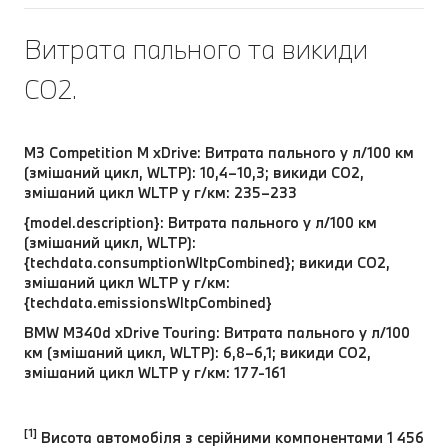
Витрата пального та викиди
CO2.
M3 Competition M xDrive: Витрата пального у л/100 км
(змішаний цикл, WLTP): 10,4–10,3; викиди CO2,
змішаний цикл WLTP у г/км: 235–233
{model.description}: Витрата пального у л/100 км
(змішаний цикл, WLTP):
{techdata.consumptionWltpCombined}; викиди CO2,
змішаний цикл WLTP у г/км:
{techdata.emissionsWltpCombined}
BMW M340d xDrive Touring: Витрата пального у л/100
км (змішаний цикл, WLTP): 6,8–6,1; викиди CO2,
змішаний цикл WLTP у г/км: 177-161
[1]
Висота автомобіля з серійними компонентами 1 456