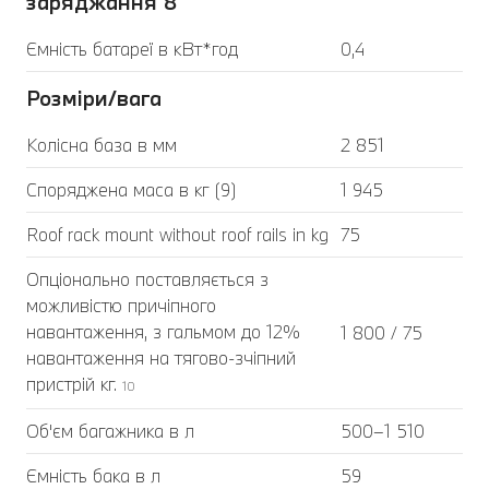
заряджання 8
Ємність батареї в кВт*год
0,4
Розміри/вага
Колісна база в мм
2 851
Споряджена маса в кг (9)
1 945
Roof rack mount without roof rails in kg
75
Опціонально поставляється з
можливістю причіпного
навантаження, з гальмом до 12%
1 800 / 75
навантаження на тягово-зчіпний
пристрій кг.
10
Об'єм багажника в л
500–1 510
Ємність бака в л
59