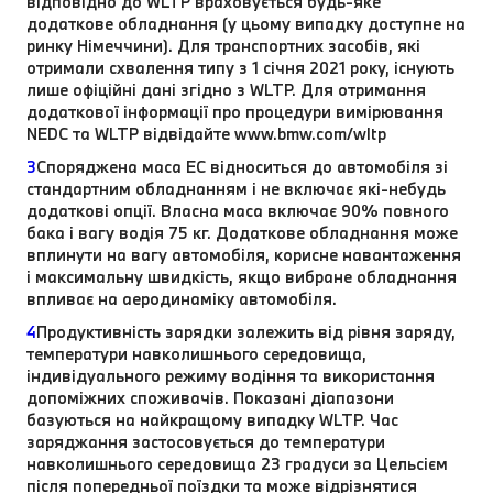
відповідно до WLTP враховується будь-яке
додаткове обладнання (у цьому випадку доступне на
ринку Німеччини). Для транспортних засобів, які
отримали схвалення типу з 1 січня 2021 року, існують
лише офіційні дані згідно з WLTP. Для отримання
додаткової інформації про процедури вимірювання
NEDC та WLTP відвідайте www.bmw.com/wltp
3
Споряджена маса EC відноситься до автомобіля зі
стандартним обладнанням і не включає які-небудь
додаткові опції. Власна маса включає 90% повного
бака і вагу водія 75 кг. Додаткове обладнання може
вплинути на вагу автомобіля, корисне навантаження
і максимальну швидкість, якщо вибране обладнання
впливає на аеродинаміку автомобіля.
4
Продуктивність зарядки залежить від рівня заряду,
температури навколишнього середовища,
індивідуального режиму водіння та використання
допоміжних споживачів. Показані діапазони
базуються на найкращому випадку WLTP. Час
заряджання застосовується до температури
навколишнього середовища 23 градуси за Цельсієм
після попередньої поїздки та може відрізнятися