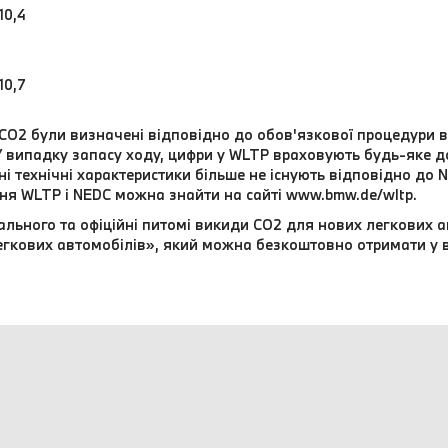
10,4
10,7
и СО2 були визначені відповідно до обов'язкової процедури 
У випадку запасу ходу, цифри у WLTP враховують будь-яке 
йні технічні характеристики більше не існують відповідно до 
я WLTP і NEDC можна знайти на сайті www.bmw.de/wltp.
ального та офіційні питомі викиди CO2 для нових легкових а
гкових автомобілів», який можна безкоштовно отримати у всі