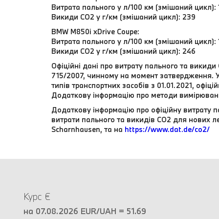
Витрата пального у л/100 км (змішаний цикл): 
Викиди CO2 у г/км (змішаний цикл): 239
BMW M850i xDrive Coupe:
Витрата пального у л/100 км (змішаний цикл): 
Викиди CO2 у г/км (змішаний цикл): 246
Офіційні дані про витрату пального та викид
715/2007, чинному на момент затвердження. 
типів транспортних засобів з 01.01.2021, офіці
Додаткову інформацію про методи вимірюванн
Додаткову інформацію про офіційну витрату п
витрати пального та викидів CO2 для нових ле
Scharnhausen, та на
https://www.dat.de/co2/
Курс €
на 07.08.2026 EUR/UAH = 51.69