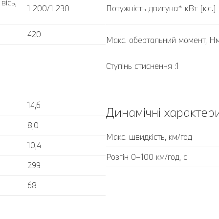
вісь,
1 200/1 230
Потужність двигуна* кВт (к.с.) 
420
Макс. обертальний момент, Нм
Ступінь стиснення :1
14,6
Динамічні характер
8,0
Макс. швидкість, км/год
10,4
Розгін 0–100 км/год, с
299
68