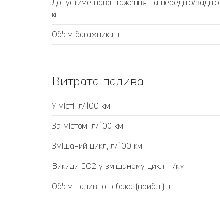
Допустиме навантаження на передню/задню 
кг
Об'єм багажника, л
Витрата палива
У місті, л/100 км
За містом, л/100 км
Змішаний цикл, л/100 км
Викиди CO2 у змішаному циклі, г/км
Об'єм паливного бака (прибл.), л