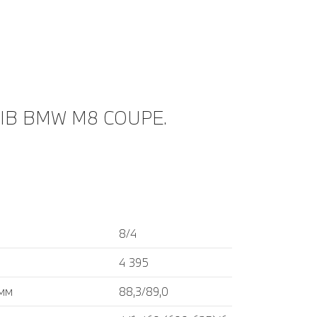
ІВ BMW M8 COUPE.
8/4
4 395
 мм
88,3/89,0