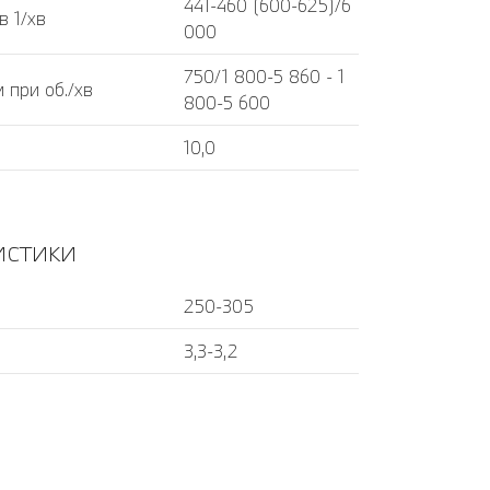
441-460 (600-625)/6
в 1/хв
000
750/1 800-5 860 - 1
 при об./хв
800-5 600
10,0
истики
250-305
3,3-3,2