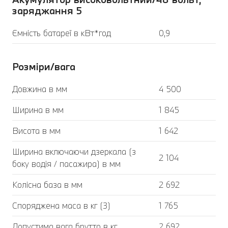
заряджання 5
Ємність батареї в кВт*год
0,9
Розміри/вага
Довжина в мм
4 500
Ширина в мм
1 845
Висота в мм
1 642
Ширина включаючи дзеркала (з
2 104
боку водія / пасажира) в мм
Колісна база в мм
2 692
Споряджена маса в кг (3)
1 765
Допустима вага брутто в кг
2 692