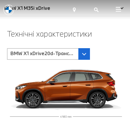
BMW X1 M35i xDrive
Технічні характеристики
BMW X1 xDrive20d-Трансмісія Steptronic з подвій