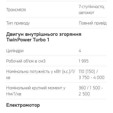
7-ступінчаста,
Трансмісія
автомат
Тип приводу
Повний привід
Двигун внутрішнього згоряння
TwinPower Turbo 1
Циліндри
4
Робочий об'єм в см3
1 995
Номінальна потужність у кВт (к.с.)/1/
110 (150) /
хв
3 750 - 4 000
Номінальний крутний момент у
360 / 1 500 -
Нм/1/хв
2 500
Електромотор