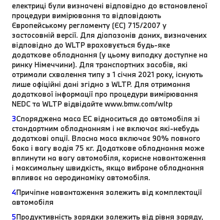
електриці були визначені відповідно до встановленої
процедури вимірювання та відповідають
Європейському регламенту (ЄС) 715/2007 у
застосовній версії. Для діапазонів даних, визначених
відповідно до WLTP враховується будь-яке
додаткове обладнання (у цьому випадку доступне на
ринку Німеччини). Для транспортних засобів, які
отримали схвалення типу з 1 січня 2021 року, існують
лише офіційні дані згідно з WLTP. Для отримання
додаткової інформації про процедури вимірювання
NEDC та WLTP відвідайте www.bmw.com/wltp
3
Споряджена маса EC відноситься до автомобіля зі
стандартним обладнанням і не включає які-небудь
додаткові опції. Власна маса включає 90% повного
бака і вагу водія 75 кг. Додаткове обладнання може
вплинути на вагу автомобіля, корисне навантаження
і максимальну швидкість, якщо вибране обладнання
впливає на аеродинаміку автомобіля.
4
Причіпне навантаження залежить від комплектації
автомобіля
5
Продуктивність зарядки залежить від рівня заряду,