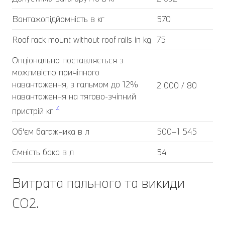
Вантажопідйомність в кг
570
Roof rack mount without roof rails in kg
75
Опціонально поставляється з
можливістю причіпного
навантаження, з гальмом до 12%
2 000 / 80
навантаження на тягово-зчіпний
4
пристрій кг.
Об'єм багажника в л
500–1 545
Ємність бака в л
54
Витрата пального та викиди
CO2.