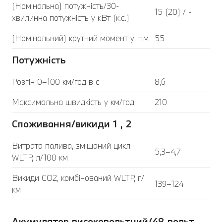
(Номінальна) потужність/30-
15 (20) / -
хвилинна потужність у кВт (к.с.)
(Номінальний) крутний момент у Нм
55
Потужність
Розгін 0–100 км/год в с
8,6
Максимальна швидкість у км/год
210
Споживання/викиди 1 , 2
Витрата палива, змішаний цикл
5,3–4,7
WLTP, л/100 км
Викиди CO2, комбінований WLTP, г/
139–124
км
Акумулятор високовольтний/48 вольт,