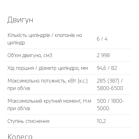
Двигун
Кількість циліндрів / клапанів на
6 / 4
циліндр
Об'єм двигуна, см3
2 998
Хід поршня / діаметр циліндра, мм
94,6 / 82
Максимальна потужність, кВт (к.с.)
285 (387) /
при об/хв
5800-6500
Максимальний крутний момент, Н·м
500 / 1800-
при об/хв
5000
Ступінь стиснення
10,2
Колеса