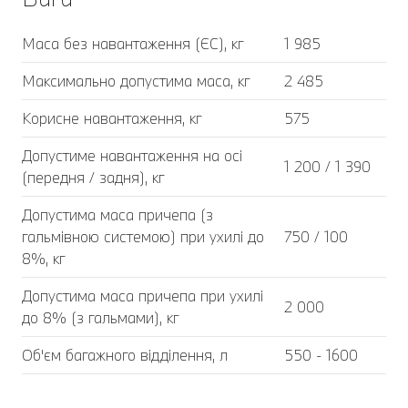
Маса без навантаження (ЄС), кг
1 985
Максимально допустима маса, кг
2 485
Корисне навантаження, кг
575
Допустиме навантаження на осі
1 200 / 1 390
(передня / задня), кг
Допустима маса причепа (з
гальмівною системою) при ухилі до
750 / 100
8%, кг
Допустима маса причепа при ухилі
2 000
до 8% (з гальмами), кг
Об'єм багажного відділення, л
550 - 1600