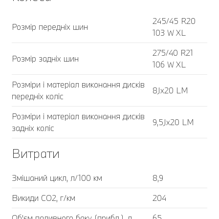
245/45 R20
Розмір передніх шин
103 W XL
275/40 R21
Розмір задніх шин
106 W XL
Розміри і матеріал виконання дисків
8Jx20 LM
передніх коліс
Розміри і матеріал виконання дисків
9,5Jx20 LM
задніх коліс
Витрати
Змішаний цикл, л/100 км
8,9
Викиди CO2, г/км
204
Об'єм паливного баку (прибл.), л
65