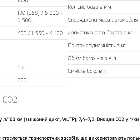
Колісна база в мм
190 (258) / 5 000 -
Споряджена маса автомобіля в
6 500
Допустима вага брутто в кг
400 / 1 550 - 4 400
Вантажопідйомність в кг
Об'єм багажника в л
5,4
Ємність бака в л
250
 CO2.
у л/100 км (змішаний цикл, WLTP): 7,4–7,2; Викиди СО2 у г/к
в стосуються транспортних засобів, що використовують пал