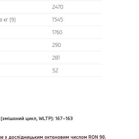
2470
 кг (9)
1545
1760
290
281
52
м (змішаний цикл, WLTP): 167–163
ьне з дослідницьким октановим числом RON 98.