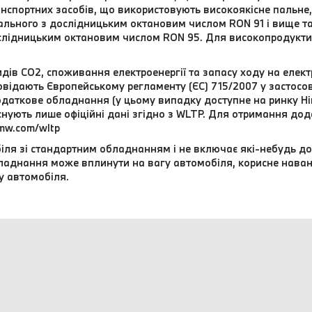
нспортних засобів, що використовують високоякісне пальне, 
ального з дослідницьким октановим числом RON 91 і вище т
слідницьким октановим числом RON 95. Для високопродукти
дів CO2, споживання електроенергії та запасу ходу на елект
відають Європейському регламенту (ЄС) 715/2007 у застосовн
даткове обладнання (у цьому випадку доступне на ринку Нім
 існують лише офіційні дані згідно з WLTP. Для отримання до
mw.com/wltp
іля зі стандартним обладнанням і не включає які-небудь до
обладнання може вплинути на вагу автомобіля, корисне нава
у автомобіля.