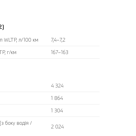
2)
л WLTP, л/100 км
7,4–7,2
P, г/км
167–163
4 324
1 864
1 304
 боку водія /
2 024