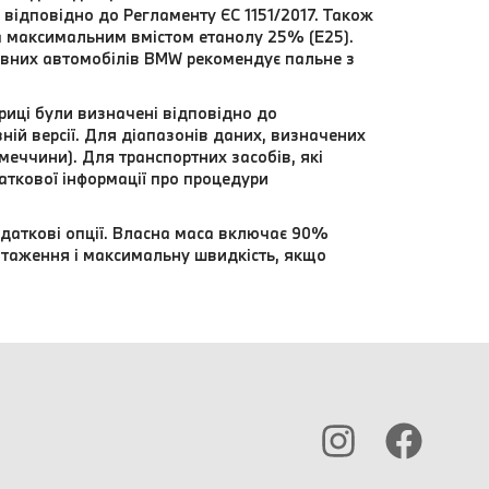
відповідно до Регламенту ЄС 1151/2017. Також
а максимальним вмістом етанолу 25% (E25).
вних автомобілів BMW рекомендує пальне з
риці були визначені відповідно до
ій версії. Для діапазонів даних, визначених
еччини). Для транспортних засобів, які
даткової інформації про процедури
даткові опції. Власна маса включає 90%
нтаження і максимальну швидкість, якщо