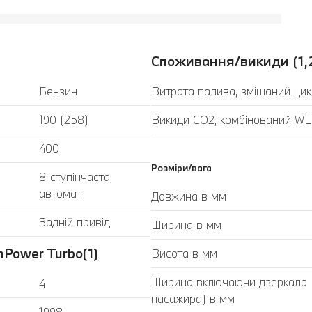
Споживання/викиди (1,
Бензин
Витрата палива, змішаний цик
190 (258)
Викиди CO2, комбінований WLT
400
Розміри/вага
8-ступінчаста,
автомат
Довжина в мм
Задній привід
Ширина в мм
Power Turbo(1)
Висота в мм
Ширина включаючи дзеркала (з
4
пасажира) в мм
1998