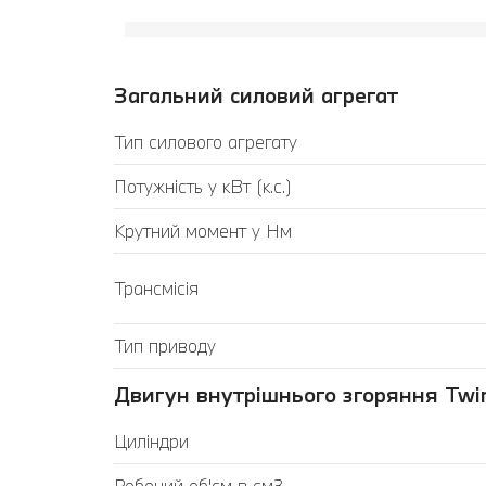
Загальний силовий агрегат
Тип силового агрегату
Потужність у кВт (к.с.)
Крутний момент у Нм
Трансмісія
Тип приводу
Двигун внутрішнього згоряння Twin
Циліндри
Робочий об'єм в см3