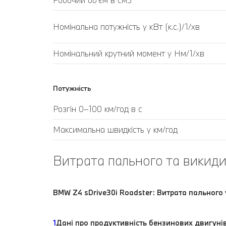
Номінальна потужність у кВт (к.с.)/1/хв
Номінальний крутний момент у Нм/1/хв
Потужність
Розгін 0–100 км/год в с
Максимальна швидкість у км/год
Витрата пального та викиди
BMW Z4 sDrive30i Roadster: Витрата пального 
1
Дані про продуктивність бензинових двигуні