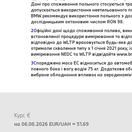
Дані про споживання пального стосуються тра
допускається використання неетильованого п
BMW рекомендує використання пального з до
дослідницьким октановим числом RON 98.
2
Офіційні дані щодо споживання палива, вики
встановленої процедури вимірювання та відпо
відповідно до WLTP враховується будь-яке до
отримали схвалення типу з 1 січня 2021 року,
вимірювання NEDC та WLTP відвідайте www.b
3
Споряджена маса EC відноситься до автомоб
повного бака і вагу водія 75 кг. Додаткове 
вибране обладнання впливає на аеродинамік
Курс €
на 06.08.2026 EUR/UAH = 51.69