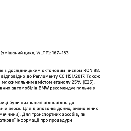
м (змішаний цикл, WLTP): 167–163
ьне з дослідницьким октановим числом RON 98.
відповідно до Регламенту ЄС 1151/2017. Також
а максимальним вмістом етанолу 25% (E25).
вних автомобілів BMW рекомендує пальне з
риці були визначені відповідно до
ій версії. Для діапазонів даних, визначених
еччини). Для транспортних засобів, які
даткової інформації про процедури