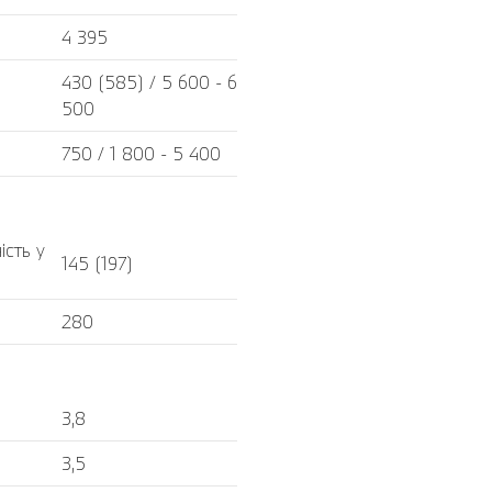
4 395
430 (585) / 5 600 - 6
500
750 / 1 800 - 5 400
ість у
145 (197)
280
3,8
3,5