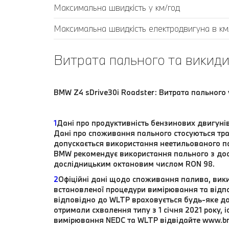
Максимальна швидкість у км/год
Максимальна швидкість електродвигуна в км
Витрата пального та викиди
BMW Z4 sDrive30i Roadster: Витрата пального 
1
Дані про продуктивність бензинових двигуні
Дані про споживання пального стосуються тра
допускається використання неетильованого п
BMW рекомендує використання пального з до
дослідницьким октановим числом RON 98.
2
Офіційні дані щодо споживання палива, вики
встановленої процедури вимірювання та відпо
відповідно до WLTP враховується будь-яке до
отримали схвалення типу з 1 січня 2021 року,
вимірювання NEDC та WLTP відвідайте www.b