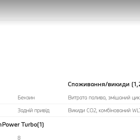
Споживання/викиди (1,
Бензин
Витрата палива, змішаний цик
Задній привід
Викиди CO2, комбінований WLT
Power Turbo(1)
8