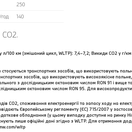
250
/год
140
 CO2.
у л/100 км (змішаний цикл, WLTP): 7,4–7,2; Викиди СО2 у г/к
в стосуються транспортних засобів, що використовують пал
нспортних засобів, що використовують високоякісне пальне, 
ального з дослідницьким октановим числом RON 91 і вище т
слідницьким октановим числом RON 95. Для високопродукти
дів CO2, споживання електроенергії та запасу ходу на елект
відають Європейському регламенту (ЄС) 715/2007 у застосовн
даткове обладнання (у цьому випадку доступне на ринку Нім
 існують лише офіційні дані згідно з WLTP. Для отримання до
mw.com/wltp