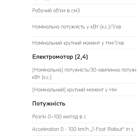
Робочий об'єм в см3
Номінальна потужність у кВт (к.с.)/1/хв
Номінальний крутний момент у Нм/1/хв
Електромотор (2,4)
(Номінальна) потужність/30-хвилинна потужн
кВт (к.с.)
(Номінальний) крутний момент у Нм
Потужність
Розгін 0–100 км/год в с
Acceleration 0 - 100 km/h „1-Foot Rollout“ in s