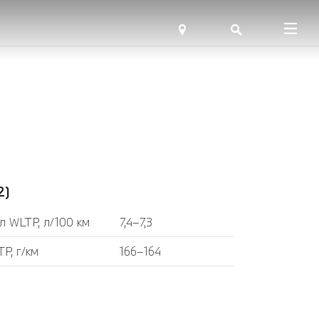
2)
л WLTP, л/100 км
7,4–7,3
P, г/км
166–164