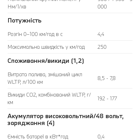
Нм/1/хв
000
Потужність
Розгін 0–100 км/год в с
4,4
Максимальна швидкість у км/год
250
Споживання/викиди (1,2)
Витрата палива, змішаний цикл
8,5 - 7,8
WLTP, л/100 км
Викиди CO2, комбінований WLTP, г/
192 - 177
км
Акумулятор високовольтний/48 вольт,
заряджання (4)
Ємність батареї в кВт*год
0,4