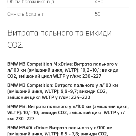
Об'єм багажника в л
480
Ємність бака в л
59
Витрата пального та викиди
CO2.
BMW M3 Competition M xDrive: Витрата пального у
л/100 км (змішаний цикл, WLTP): 10,2–10,1; викиди
CO2, змішаний цикл WLTP у г/км: 230–227
BMW M3 Competition: Витрата пального у л/100 км
(змішаний цикл, WLTP): 9,9–9,7; викиди CO2,
змішаний цикл WLTP у г/км: 224–220
BMW M3: Витрата пального у л/100 км (змішаний цикл,
WLTP): 10,1–10; викиди CO2, змішаний цикл WLTP у г/
км: 230–227
BMW M340i xDrive: Витрата пального у л/100 км
(змішаний цикл, WLTP): 8,5 - 7,8; викиди CO2,