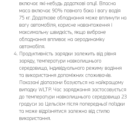
включає які-небудь додаткові опції. Власна
маса включає 90% повного бака і вагу водія
75 кг. Додаткове обладнання може вплинути на
вагу автомобіля, корисне навантаження і
максимальну швидкість, якщо вибране
обладнання впливає на аеродинаміку
автомобіля.
Продуктивність зарядки залежить від рівня
заряду, температури навколишнього
середовища, індивідуального режиму водіння
та використання допоміжних споживачів.
Показані діапазони базуються на найкращому
випадку WLTP. Час заряджання застосовується
до температури навколишнього середовища 23
градуси за Цельсієм після попередньої поїздки
та може відрізнятися залежно від стилю
використання.