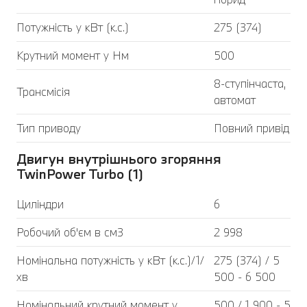
Потужність у кВт (к.с.)
275 (374)
Крутний момент у Нм
500
8-ступінчаста,
Трансмісія
автомат
Тип приводу
Повний привід
Двигун внутрішнього згоряння
TwinPower Turbo (1)
Циліндри
6
Робочий об'єм в см3
2 998
Номінальна потужність у кВт (к.с.)/1/
275 (374) / 5
хв
500 - 6 500
Номінальний крутний момент у
500 / 1 900 - 5