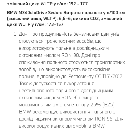
змішаний цикл WLTP у г/км: 192 - 177
BMW M340d xDrive Sedan: Витрата пального у л/100 км
(змішаний цикл, WLTP): 6,6–6; викиди CO2, змішаний
цикл WLTP у г/км: 173–157
Дані про продуктивність бензинових двигунів
стосуються транспортних засобів, що
використовують пальне з дослідницьким
октановим числом RON 98. Дані про
споживання пального стосуються транспортних
засобів, що використовують високоякісне
пальне, відповідно до Регламенту ЄС 1151/2017.
Також допускається використання
неетильованого пального з дослідницьким
октановим числом RON 91 і вище та
максимальним вмістом етанолу 25% (E25).
BMW рекомендує використання пального з
дослідницьким октановим числом RON 95. Для
високопродуктивних автомобілів BMW