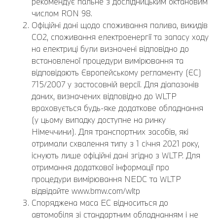
рекомендує пальне з дослідницьким октановим
числом RON 98.
Офіційні дані щодо споживання палива, викидів
CO2, споживання електроенергії та запасу ходу
на електриці були визначені відповідно до
встановленої процедури вимірювання та
відповідають Європейському регламенту (ЄС)
715/2007 у застосовній версії. Для діапазонів
даних, визначених відповідно до WLTP
враховується будь-яке додаткове обладнання
(у цьому випадку доступне на ринку
Німеччини). Для транспортних засобів, які
отримали схвалення типу з 1 січня 2021 року,
існують лише офіційні дані згідно з WLTP. Для
отримання додаткової інформації про
процедури вимірювання NEDC та WLTP
відвідайте www.bmw.com/wltp
Споряджена маса EC відноситься до
автомобіля зі стандартним обладнанням і не