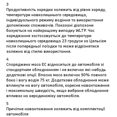
3
Продуктивність зарядки залежить від рівня заряду,
температури навколишнього середовища,
індивідуального режиму водіння та використання
допоміжних споживачів. Показані діапазони
базуються на найкращому випадку WLTP. Час
заряджання застосовується до температури
навколишнього середовища 23 градуси за Цельсієм
після попередньої поїздки та може відрізнятися
залежно від стилю використання.
4
Споряджена маса EC відноситься до автомобіля зі
стандартним обладнанням і не включає які-небудь
додаткові опції. Власна маса включає 90% повного
бака і вагу водія 75 кг. Додаткове обладнання може
вплинути на вагу автомобіля, корисне навантаження
і максимальну швидкість, якщо вибране обладнання
впливає на аеродинаміку автомобіля.
5
Причіпне навантаження залежить від комплектації
автомобіля