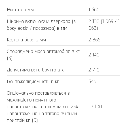
Висота в мм
1 660
Ширина включаючи дзеркала (з
2 132 (1 069 / 1
боку водія / пасажира) в мм
063)
Колісна база в мм
2 865
Споряджена маса автомобіля в кг
2 140
(4)
Допустима вага брутто в кг
2 710
Вантажопідйомність в кг
645
Опціонально поставляється з
можливістю причіпного
навантаження, з гальмом до 12%
- / 100
навантаження на тягово-зчіпний
пристрій кг. (5)