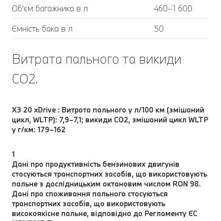
Об'єм багажника в л
460–1 600
Ємність бака в л
50
Витрата пального та викиди
CO2.
X3 20 xDrive : Витрата пального у л/100 км (змішаний
цикл, WLTP): 7,9–7,1; викиди CO2, змішаний цикл WLTP
у г/км: 179–162
1
Дані про продуктивність бензинових двигунів
стосуються транспортних засобів, що використовують
пальне з дослідницьким октановим числом RON 98.
Дані про споживання пального стосуються
транспортних засобів, що використовують
високоякісне пальне, відповідно до Регламенту ЄС