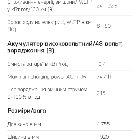
Споживання енергії, змішаний WLTP
24,1–22,3
у кВт-год/100 км (9)
Запас ходу на електриці, WLTP в км
81–90
(10)
Акумулятор високовольтний/48 вольт,
заряджання (3)
Ємність батареї в кВт*год
19,7
Maximum charging power AC in kW
7,4 / 11
Час заряджання змінним струмом
2:15
0–100% в год
Розміри/вага
Довжина в мм
4 755
Ширина в мм
1 920