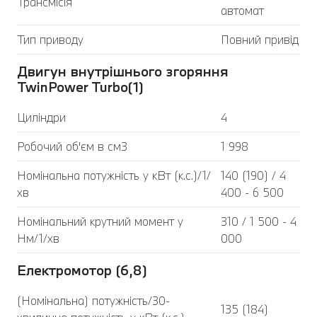
Трансмісія
автомат
Тип приводу
Повний привід
Двигун внутрішнього згоряння
TwinPower Turbo(1)
Циліндри
4
Робочий об'єм в см3
1 998
Номінальна потужність у кВт (к.с.)/1/
140 (190) / 4
хв
400 - 6 500
Номінальний крутний момент у
310 / 1 500 - 4
Нм/1/хв
000
Електромотор (6,8)
(Номінальна) потужність/30-
135 (184)