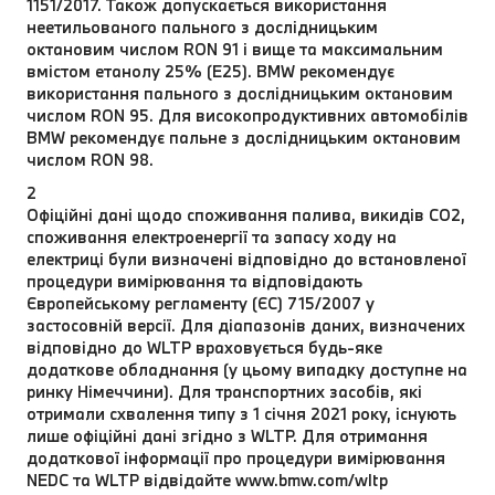
1151/2017. Також допускається використання
неетильованого пального з дослідницьким
октановим числом RON 91 і вище та максимальним
вмістом етанолу 25% (E25). BMW рекомендує
використання пального з дослідницьким октановим
числом RON 95. Для високопродуктивних автомобілів
BMW рекомендує пальне з дослідницьким октановим
числом RON 98.
2
Офіційні дані щодо споживання палива, викидів CO2,
споживання електроенергії та запасу ходу на
електриці були визначені відповідно до встановленої
процедури вимірювання та відповідають
Європейському регламенту (ЄС) 715/2007 у
застосовній версії. Для діапазонів даних, визначених
відповідно до WLTP враховується будь-яке
додаткове обладнання (у цьому випадку доступне на
ринку Німеччини). Для транспортних засобів, які
отримали схвалення типу з 1 січня 2021 року, існують
лише офіційні дані згідно з WLTP. Для отримання
додаткової інформації про процедури вимірювання
NEDC та WLTP відвідайте www.bmw.com/wltp