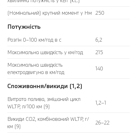
хвилинна потужність у кВт (к.с.)
(Номінальний) крутний момент у Нм
250
Потужність
Розгін 0–100 км/год в с
6,2
Максимальна швидкість у км/год
215
Максимальна швидкість
140
електродвигуна в км/год
Споживання/викиди (1,2)
Витрата палива, змішаний цикл
1,2–1
WLTP, л/100 км (9)
Викиди CO2, комбінований WLTP, г/
26–22
км (9)