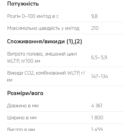
Потужність
Розгін 0–100 км/год в с
9,8
Максимальна швидкість у км/год
210
Споживання/викиди (1),(2)
Витрата палива, змішаний цикл
6,5–5,9
WLTP, л/100 км
Викиди CO2, комбінований WLTP, г/
147–134
км
Розміри/вага
Довжина в мм
4 361
Ширина в мм
1 800
Висота в мм
1 459