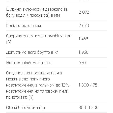
Ширина включаючи дзеркала (з
2 072
боку водія / пасажира) в мм
Колісна база в мм
2 670
Споряджена маса автомобіля в кг
1 465
(3)
Допустима вага брутто в кг
1 960
Вантажопідйомність в кг
570
Опціонально поставляється з
можливістю причіпного
навантаження, з гальмом до 12%
1 300 / 75
навантаження на тягово-зчіпний
пристрій кг. (4)
Об'єм багажника в л
300–1 200