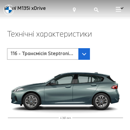
BMW M135i xDrive
Технічні характеристики
116 - Трансмісія Steptronic з подвійним зчеплення