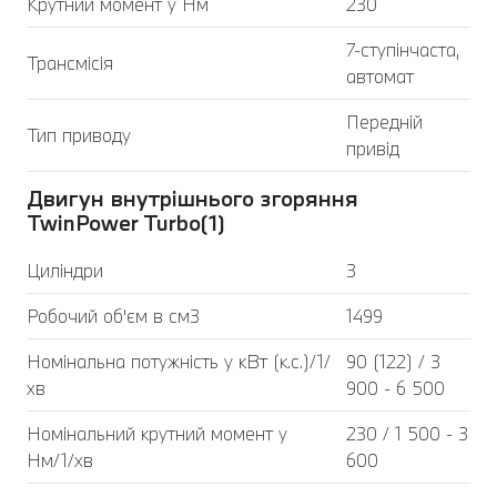
Крутний момент у Нм
230
7-ступінчаста,
Трансмісія
автомат
Передній
Тип приводу
привід
Двигун внутрішнього згоряння
TwinPower Turbo(1)
Циліндри
3
Робочий об'єм в см3
1499
Номінальна потужність у кВт (к.с.)/1/
90 (122) / 3
хв
900 - 6 500
Номінальний крутний момент у
230 / 1 500 - 3
Нм/1/хв
600