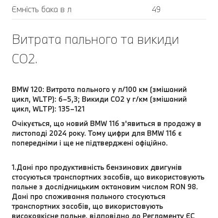
Ємність бака в л
49
Витрата пального та викиди
CO2.
BMW 120: Витрата пального у л/100 км (змішаний
цикл, WLTP): 6–5,3; Викиди CO2 у г/км (змішаний
цикл, WLTP): 135–121
Очікується, що новий BMW 116 з'явиться в продажу в
листопаді 2024 року. Тому цифри для BMW 116 є
попередніми і ще не підтверджені офіційно.
1.Дані про продуктивність бензинових двигунів
стосуються транспортних засобів, що використовують
пальне з дослідницьким октановим числом RON 98.
Дані про споживання пального стосуються
транспортних засобів, що використовують
високоякісне пальне, відповідно до Регламенту ЄС