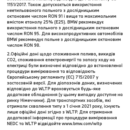
1151/2017. Також допускається використання
неетильованого пального з дослідницьким
октановим числом RON 91 і вище та максимальним
вмістом етанолу 25% (E25). BMW рекомендує
використання пального з дослідницьким октановим
числом RON 95. Для високопродуктивних автомобілів
BMW рекомендує пальне з дослідницьким октановим
числом RON 98.
2.Офіційні дані щодо споживання палива, викидів
CO2, споживання електроенергії та запасу ходу на
електриці були визначені відповідно до встановленої
процедури вимірювання та відповідають
Європейському регламенту (ЄС) 715/2007 у
застосовній версії. Для діапазонів даних, визначених
відповідно до WLTP враховується будь-яке
додаткове обладнання (у цьому випадку доступне на
ринку Німеччини). Для транспортних засобів, які
отримали схвалення типу з 1 січня 2021 року, існують
лише офіційні дані згідно з WLTP. Для отримання
додаткової інформації про процедури вимірювання
NEDC та WLTP відвідайте www.bmw.com/wltp