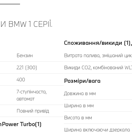
 BMW 1 СЕРІЇ.
Споживання/викиди (1),
Бензин
Витрата палива, змішаний цик
221 (300)
Викиди CO2, комбінований WLT
400
Розміри/вага
7-ступінчаста,
Довжина в мм
автомат
Ширина в мм
Повний привід
Висота в мм
Power Turbo(1)
Ширина включаючи дзеркала (з