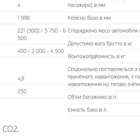
4
пасажира) в мм
1 998
Колісна база в мм
221 (300) / 5 750 - 6
Споряджена маса автомобіля в
500
Допустима вага брутто в кг
400 / 2 000 - 4 500
Вантажопідйомність в кг
Опціонально поставляється з
причіпного навантаження, з г
4,9
навантаження на тягово-зчіпний
250
Об'єм багажника в л
Ємність бака в л
 CO2.