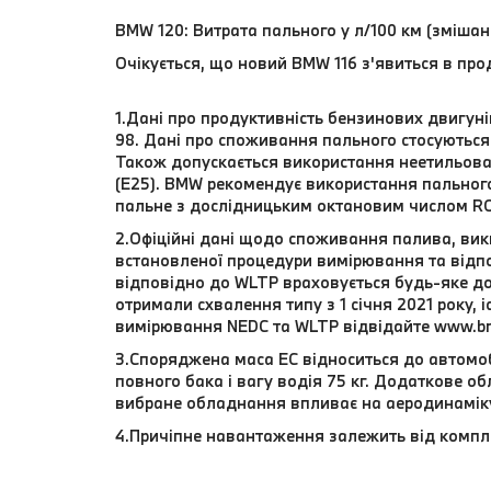
BMW 120: Витрата пального у л/100 км (змішан
Очікується, що новий BMW 116 з'явиться в про
1.Дані про продуктивність бензинових двигун
98. Дані про споживання пального стосуються 
Також допускається використання неетильова
(E25). BMW рекомендує використання пальног
пальне з дослідницьким октановим числом RO
2.Офіційні дані щодо споживання палива, вики
встановленої процедури вимірювання та відпо
відповідно до WLTP враховується будь-яке до
отримали схвалення типу з 1 січня 2021 року,
вимірювання NEDC та WLTP відвідайте www.b
3.Споряджена маса EC відноситься до автомоб
повного бака і вагу водія 75 кг. Додаткове 
вибране обладнання впливає на аеродинамік
4.Причіпне навантаження залежить від компл