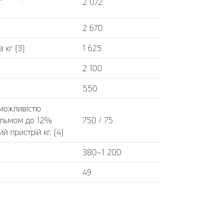
2 072
2 670
 кг (3)
1 625
2 100
550
 можливістю
альмом до 12%
750 / 75
 пристрій кг. (4)
380–1 200
49