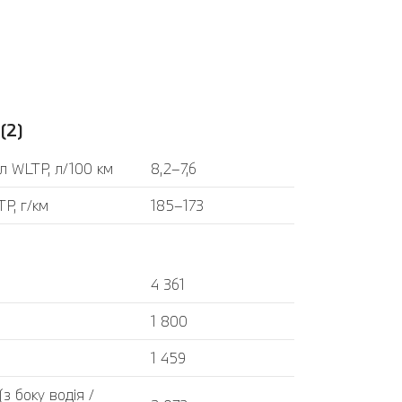
(2)
л WLTP, л/100 км
8,2–7,6
P, г/км
185–173
4 361
1 800
1 459
 боку водія /