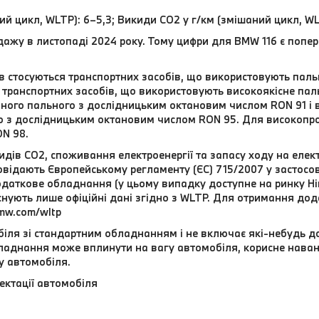
ий цикл, WLTP): 6–5,3; Викиди CO2 у г/км (змішаний цикл, WL
дажу в листопаді 2024 року. Тому цифри для BMW 116 є попер
ів стосуються транспортних засобів, що використовують па
транспортних засобів, що використовують високоякісне паль
ного пального з дослідницьким октановим числом RON 91 і
о з дослідницьким октановим числом RON 95. Для високоп
N 98.
дів CO2, споживання електроенергії та запасу ходу на елек
відають Європейському регламенту (ЄС) 715/2007 у застосовн
даткове обладнання (у цьому випадку доступне на ринку Нім
 існують лише офіційні дані згідно з WLTP. Для отримання до
mw.com/wltp
іля зі стандартним обладнанням і не включає які-небудь д
обладнання може вплинути на вагу автомобіля, корисне нава
у автомобіля.
ектації автомобіля