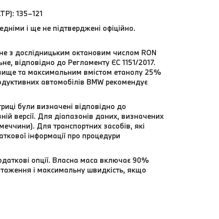
TP): 135–121
едніми і ще не підтверджені офіційно.
льне з дослідницьким октановим числом RON
не, відповідно до Регламенту ЄС 1151/2017.
 вище та максимальним вмістом етанолу 25%
родуктивних автомобілів BMW рекомендує
триці були визначені відповідно до
ій версії. Для діапазонів даних, визначених
еччини). Для транспортних засобів, які
даткової інформації про процедури
одаткові опції. Власна маса включає 90%
нтаження і максимальну швидкість, якщо