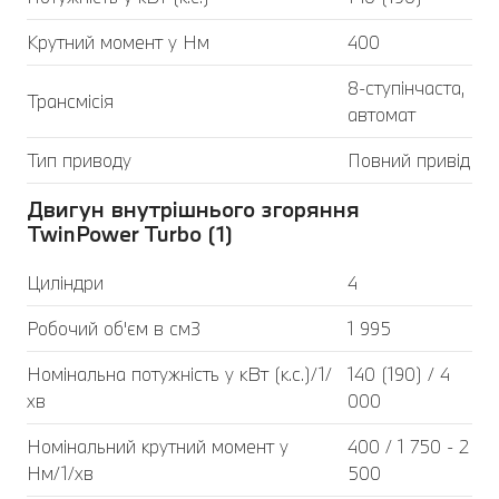
Крутний момент у Нм
400
8-ступінчаста,
Трансмісія
автомат
Тип приводу
Повний привід
Двигун внутрішнього згоряння
TwinPower Turbo (1)
Циліндри
4
Робочий об'єм в см3
1 995
Номінальна потужність у кВт (к.с.)/1/
140 (190) / 4
хв
000
Номінальний крутний момент у
400 / 1 750 - 2
Нм/1/хв
500