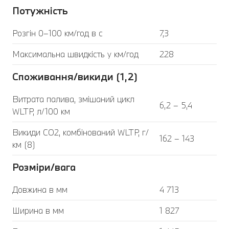
Потужність
Розгін 0–100 км/год в с
7,3
Максимальна швидкість у км/год
228
Споживання/викиди (1,2)
Витрата палива, змішаний цикл
6,2 – 5,4
WLTP, л/100 км
Викиди CO2, комбінований WLTP, г/
162 – 143
км (8)
Розміри/вага
Довжина в мм
4 713
Ширина в мм
1 827