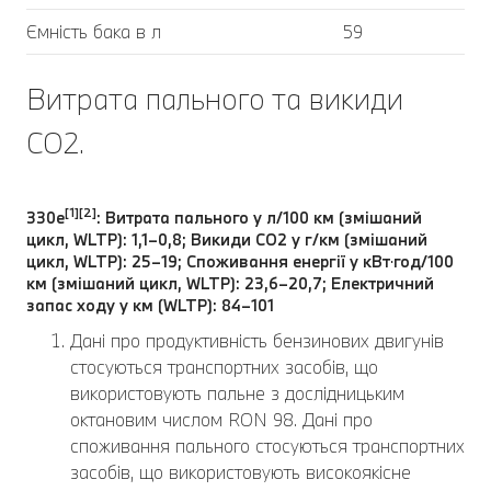
Ємність бака в л
59
Витрата пального та викиди
CO2.
[1][2]
330e
: Витрата пального у л/100 км (змішаний
цикл, WLTP): 1,1–0,8; Викиди CO2 у г/км (змішаний
цикл, WLTP): 25–19; Споживання енергії у кВт⋅год/100
км (змішаний цикл, WLTP): 23,6–20,7; Електричний
запас ходу у км (WLTP): 84–101
Дані про продуктивність бензинових двигунів
стосуються транспортних засобів, що
використовують пальне з дослідницьким
октановим числом RON 98. Дані про
споживання пального стосуються транспортних
засобів, що використовують високоякісне