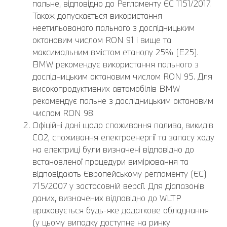
пальне, відповідно до Регламенту ЄС 1151/2017.
Також допускається використання
неетильованого пального з дослідницьким
октановим числом RON 91 і вище та
максимальним вмістом етанолу 25% (E25).
BMW рекомендує використання пального з
дослідницьким октановим числом RON 95. Для
високопродуктивних автомобілів BMW
рекомендує пальне з дослідницьким октановим
числом RON 98.
Офіційні дані щодо споживання палива, викидів
CO2, споживання електроенергії та запасу ходу
на електриці були визначені відповідно до
встановленої процедури вимірювання та
відповідають Європейському регламенту (ЄС)
715/2007 у застосовній версії. Для діапазонів
даних, визначених відповідно до WLTP
враховується будь-яке додаткове обладнання
(у цьому випадку доступне на ринку