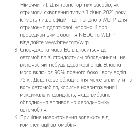
Німеччини). Для транспортних засобів, які
отримали схвалення типу з 1 січня 2021 року,
існують лише офіційні дані згідно з WLTP. Для
отримання додаткової інформації про
процедури вимірювання NEDC та WLTP
відвідайте www.bmw.com/wltp
Споряджена маса EC відноситься до
автомобіля зі стандартним обладнанням і не
включає які-небудь додаткові опції. Власна
маса включає 90% повного бака і вагу водія
75 кг. Додаткове обладнання може вплинути на
вагу автомобіля, корисне навантаження і
максимальну швидкість, якщо вибране
обладнання впливає на аеродинаміку
автомобіля.
Причіпне навантаження залежить від
комплектації автомобіля