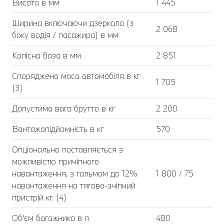
Висота в мм
1 445
Ширина включаючи дзеркала (з
2 068
боку водія / пасажира) в мм
Колісна база в мм
2 851
Споряджена маса автомобіля в кг
1 705
(3)
Допустима вага брутто в кг
2 200
Вантажопідйомність в кг
570
Опціонально поставляється з
можливістю причіпного
навантаження, з гальмом до 12%
1 800 / 75
навантаження на тягово-зчіпний
пристрій кг. (4)
Об'єм багажника в л
480