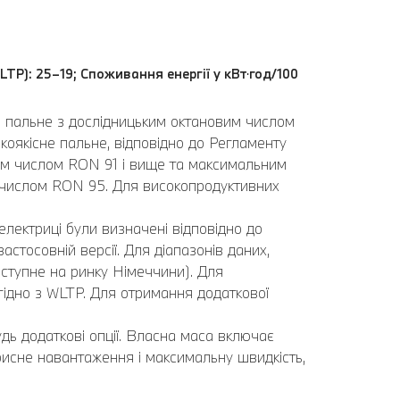
LTP): 25–19; Споживання енергії у кВт⋅год/100
ь пальне з дослідницьким октановим числом
оякісне пальне, відповідно до Регламенту
вим числом RON 91 і вище та максимальним
 числом RON 95. Для високопродуктивних
електриці були визначені відповідно до
стосовній версії. Для діапазонів даних,
ступне на ринку Німеччини). Для
 згідно з WLTP. Для отримання додаткової
дь додаткові опції. Власна маса включає
рисне навантаження і максимальну швидкість,