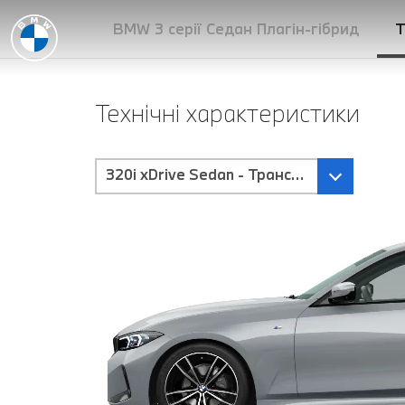
BMW 3 серії Седан Плагін-гібрид
Т
Технічні характеристики
320i xDrive Sedan - Трансмісія Steptronic