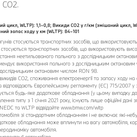
 CO2.
ий цикл, WLTP): 1,1–0,8; Викиди CO2 у г/км (змішаний цикл, W
ний запас ходу у км (WLTP): 84–101
игунів стосуються транспортних засобів, що використовуют
стосуються транспортних засобів, що використовують висок
ристання неетильованого пального з дослідницьким октано
ендує використання пального з дослідницьким октановим
 дослідницьким октановим числом RON 98.
викидів CO2, споживання електроенергії та запасу ходу на 
відповідають Європейському регламенту (ЄС) 715/2007 у за
ється будь-яке додаткове обладнання (у цьому випадку до
лення типу з 1 січня 2021 року, існують лише офіційні дані
 NEDC та WLTP відвідайте www.bmw.com/wltp
омобіля зі стандартним обладнанням і не включає які-небу
Додаткове обладнання може вплинути на вагу автомобіля, ко
еродинаміку автомобіля.
мплектації автомобіля