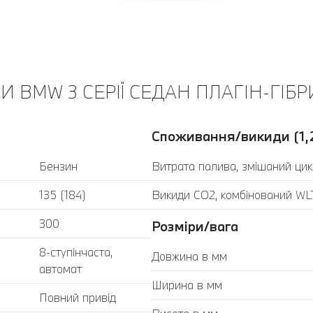
 BMW 3 СЕРІЇ СЕДАН ПЛАГІН-ГІБР
Споживання/викиди (1,
Бензин
Витрата палива, змішаний цик
135 (184)
Викиди CO2, комбінований WLT
300
Розміри/вага
8-ступінчаста,
Довжина в мм
автомат
Ширина в мм
Повний привід