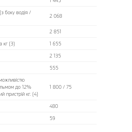
1 445
 боку водія /
2 068
2 851
 кг (3)
1 655
2 135
555
 можливістю
альмом до 12%
1 800 / 75
 пристрій кг. (4)
480
59