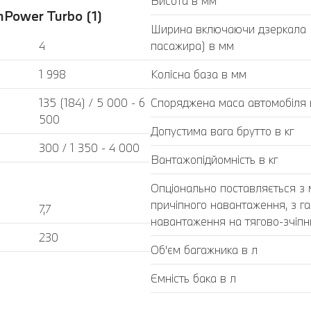
Висота в мм
Power Turbo (1)
Ширина включаючи дзеркала (з
4
пасажира) в мм
1 998
Колісна база в мм
135 (184) / 5 000 - 6
Споряджена маса автомобіля в
500
Допустима вага брутто в кг
300 / 1 350 - 4 000
Вантажопідйомність в кг
Опціонально поставляється з
причіпного навантаження, з г
7,7
навантаження на тягово-зчіпний
230
Об'єм багажника в л
Ємність бака в л