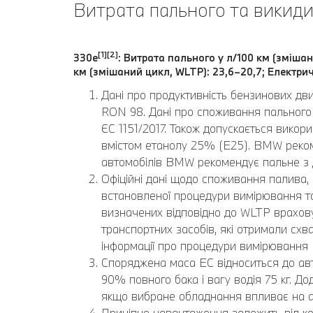
Витрата пального та викиди
[1][2]
330e
: Витрата пального у л/100 км (змішан
км (змішаний цикл, WLTP): 23,6–20,7; Електрич
Дані про продуктивність бензинових дв
RON 98. Дані про споживання пального 
ЄС 1151/2017. Також допускається вико
вмістом етанолу 25% (E25). BMW реком
автомобілів BMW рекомендує пальне з
Офіційні дані щодо споживання палива, 
встановленої процедури вимірювання та 
визначених відповідно до WLTP врахову
транспортних засобів, які отримали схва
інформації про процедури вимірювання
Споряджена маса EC відноситься до авт
90% повного бака і вагу водія 75 кг. 
якщо вибране обладнання впливає на а
Причіпне навантаження залежить від ко