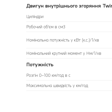
Двигун внутрішнього згоряння Twin
Циліндри
Робочий об'єм в см3
Номінальна потужність у кВт (к.с.)/1/хв
Номінальний крутний момент у Нм/1/хв
Потужність
Розгін 0–100 км/год в с
Максимальна швидкість у км/год