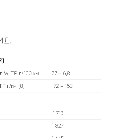
ИД.
2)
л WLTP, л/100 км
7,7 – 6,8
P, г/км (8)
172 – 153
4 713
1 827